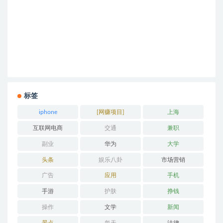
标签
iphone
[网赚项目]
上海
互联网电商
交通
兼职
副业
华为
大学
头条
娱乐八卦
市场营销
广告
应用
手机
手游
护肤
挣钱
操作
文学
新闻
景点
每天
法律