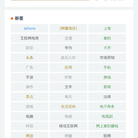
标签
iphone
[网赚项目]
上海
互联网电商
交通
兼职
副业
华为
大学
头条
娱乐八卦
市场营销
广告
应用
手机
手游
护肤
挣钱
操作
文学
新闻
景点
每天
法律
游戏
生活百科
电子商务
电脑
电视
电视剧
科技
移动互联网
网上兼职赚钱
网游
网赚
联网