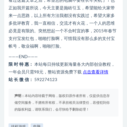
看过这篇文章之后，希望您的电脑不要在长年关机了！也
正如我开篇所说，今天主要是抛砖引玉，希望能给大家带
来一点思路，以上所有方法我都没有实践过，希望大家多
多批评教育，我一直相信，交流才有火花，一个人的思维
必竟是有限的。突然想起一个不合时宜的事，2015年春节
支付宝发红包，啪啪打脸啊，可惜我没有那么多的支付宝
帐号，敬业福啊，啪啪打脸。
———END———
限 时 特 惠：
本站每日持续更新海量各大内部创业教程，
一年会员只需98元，整站资源免费下载
点击查看详情
站 长 微 信：
592274123
声明：
本站内容转载于网络，版权归原作者所有，仅提供信息存
储空间服务，不拥有所有权，不承担相关法律责任，若侵犯到你
的版权利益，请联系我们，会尽快给予删除处理！
挂机游戏
电脑