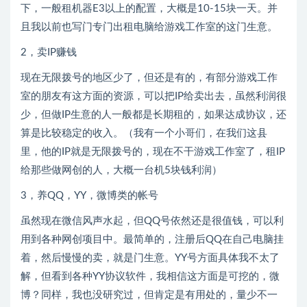
下，一般租机器E3以上的配置，大概是10-15块一天。并
且我以前也写门专门出租电脑给游戏工作室的这门生意。
2，卖IP赚钱
现在无限拨号的地区少了，但还是有的，有部分游戏工作
室的朋友有这方面的资源，可以把IP给卖出去，虽然利润很
少，但做IP生意的人一般都是长期租的，如果达成协议，还
算是比较稳定的收入。（我有一个小哥们，在我们这县
里，他的IP就是无限拨号的，现在不干游戏工作室了，租IP
给那些做网创的人，大概一台机5块钱利润）
3，养QQ，YY，微博类的帐号
虽然现在微信风声水起，但QQ号依然还是很值钱，可以利
用到各种网创项目中。最简单的，注册后QQ在自己电脑挂
着，然后慢慢的卖，就是门生意。YY号方面具体我不太了
解，但看到各种YY协议软件，我相信这方面是可挖的，微
博？同样，我也没研究过，但肯定是有用处的，量少不一