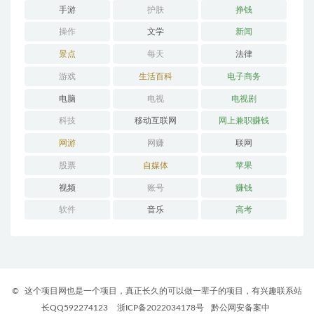
手游
护肤
挣钱
操作
文学
新闻
景点
每天
法律
游戏
生活百科
电子商务
电脑
电视
电视剧
科技
移动互联网
网上兼职赚钱
网游
网赚
联网
股票
自媒体
苹果
视频
账号
赚钱
软件
音乐
高考
©
这个项目网也是一个项目，真正长久的可以做一辈子的项目，有兴趣联系站
长QQ592274123
浙ICP备2022034178号
黔公网安备案中