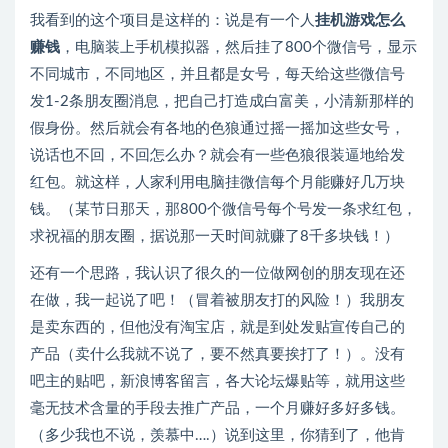
我看到的这个项目是这样的：说是有一个人
挂机游戏
怎么
赚钱
，电脑装上手机模拟器，然后挂了800个微信号，显示
不同城市，不同地区，并且都是女号，每天给这些微信号
发1-2条朋友圈消息，把自己打造成白富美，小清新那样的
假身份。然后就会有各地的色狼通过摇一摇加这些女号，
说话也不回，不回怎么办？就会有一些色狼很装逼地给发
红包。就这样，人家利用电脑挂微信每个月能赚好几万块
钱。（某节日那天，那800个微信号每个号发一条求红包，
求祝福的朋友圈，据说那一天时间就赚了8千多块钱！）
还有一个思路，我认识了很久的一位做网创的朋友现在还
在做，我一起说了吧！（冒着被朋友打的风险！）我朋友
是卖东西的，但他没有淘宝店，就是到处发贴宣传自己的
产品（卖什么我就不说了，要不然真要挨打了！）。没有
吧主的贴吧，新浪博客留言，各大论坛爆贴等，就用这些
毫无技术含量的手段去推广产品，一个月赚好多好多钱。
（多少我也不说，羡慕中….）说到这里，你猜到了，他肯