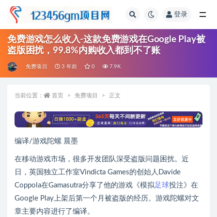
登录
全部
免费游戏怎么收入-这款免费游戏在Google Play被
盗版困扰，99.8%内购收入都到不了账
免费项目
3 年前
0
7.9K
当前位置：
首页
免费项目
正文
编译/游戏陀螺 晨墨
在移动游戏市场，很多开发团队深受盗版问题困扰。近
日，英国独立工作室Vindicta Games的创始人Davide
Coppola在Gamasutra分享了他的游戏《模拟
足球
投注》在
Google Play上架后第一个月被盗版的经历。游戏陀螺对文
章主要内容进行了编译。