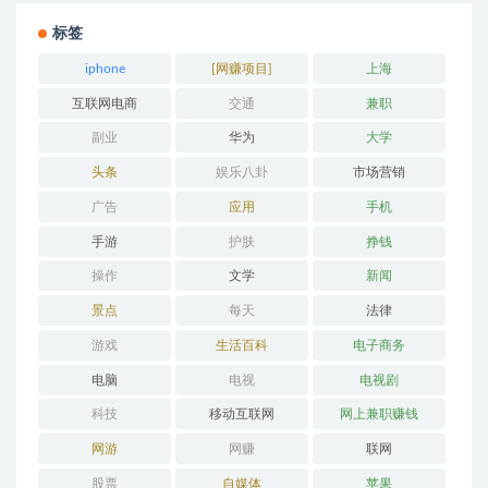
标签
iphone
[网赚项目]
上海
互联网电商
交通
兼职
副业
华为
大学
头条
娱乐八卦
市场营销
广告
应用
手机
手游
护肤
挣钱
操作
文学
新闻
景点
每天
法律
游戏
生活百科
电子商务
电脑
电视
电视剧
科技
移动互联网
网上兼职赚钱
网游
网赚
联网
股票
自媒体
苹果