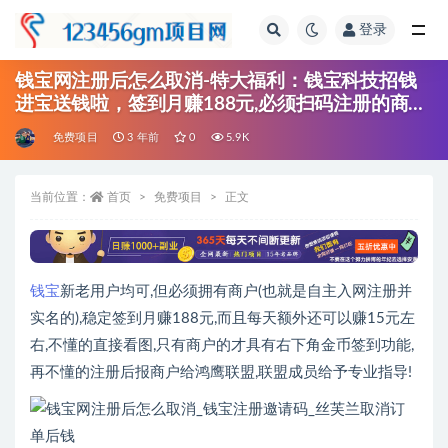
登录
全部
钱宝网注册后怎么取消-特大福利：钱宝科技招钱
进宝送钱啦，签到月赚188元,必须扫码注册的商户
才有。
免费项目
3 年前
0
5.9K
当前位置：
首页
免费项目
正文
钱宝
新老用户均可,但必须拥有商户(也就是自主入网注册并
实名的),稳定签到月赚188元,而且每天额外还可以赚15元左
右,不懂的直接看图,只有商户的才具有右下角金币签到功能,
再不懂的注册后报商户给鸿鹰联盟,联盟成员给予专业指导!