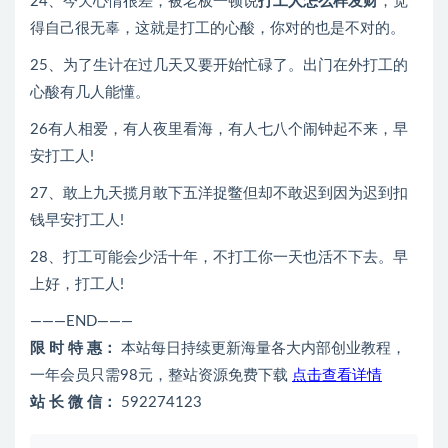
24、今天心情很差，被老板一顿说
打工人怎么样发财
，觉
得自己很无辜，这就是打工的心酸，你对的也是不对的。
25、为了生计在过几天又要开始忙碌了。出门在外打工的
心酸有几人能懂。
26有人相爱，有人夜里看海，有人七八个闹钟起不来，早
安打工人!
27、敢上九天揽月敢下五洋捉鳖但却不敢迟到因为迟到扣
钱早安打工人!
28、打工可能会少活十年，不打工你一天也活不下去。早
上好，打工人!
———END———
限 时 特 惠：
本站每日持续更新海量各大内部创业教程，
一年会员只需98元，整站资源免费下载
点击查看详情
站 长 微 信：
592274123