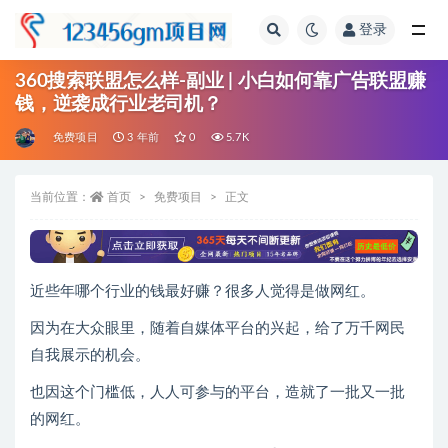
登录
全部
360搜索联盟怎么样-副业 | 小白如何靠广告联盟赚
钱，逆袭成行业老司机？
免费项目
3 年前
0
5.7K
当前位置：
首页
免费项目
正文
近些年哪个行业的钱最好赚？很多人觉得是做网红。
因为在大众眼里，随着自媒体平台的兴起，给了万千网民
自我展示的机会。
也因这个门槛低，人人可参与的平台，造就了一批又一批
的网红。