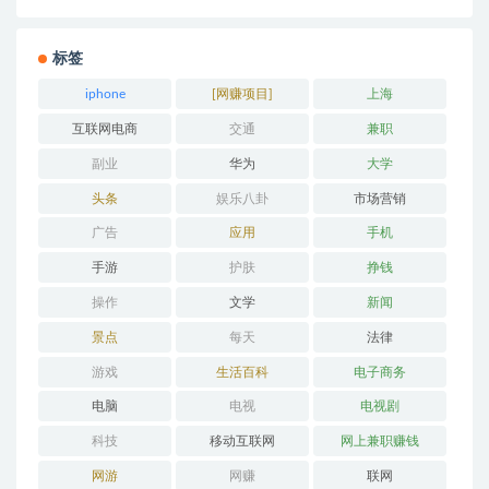
标签
iphone
[网赚项目]
上海
互联网电商
交通
兼职
副业
华为
大学
头条
娱乐八卦
市场营销
广告
应用
手机
手游
护肤
挣钱
操作
文学
新闻
景点
每天
法律
游戏
生活百科
电子商务
电脑
电视
电视剧
科技
移动互联网
网上兼职赚钱
网游
网赚
联网