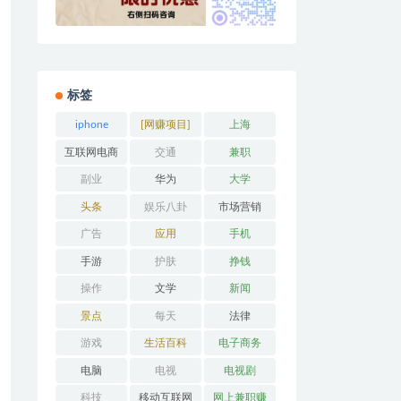
标签
iphone
[网赚项目]
上海
互联网电商
交通
兼职
副业
华为
大学
头条
娱乐八卦
市场营销
广告
应用
手机
手游
护肤
挣钱
操作
文学
新闻
景点
每天
法律
游戏
生活百科
电子商务
电脑
电视
电视剧
科技
移动互联网
网上兼职赚