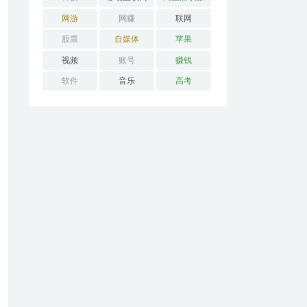
钱
网游
网赚
联网
股票
自媒体
苹果
视频
账号
赚钱
软件
音乐
高考