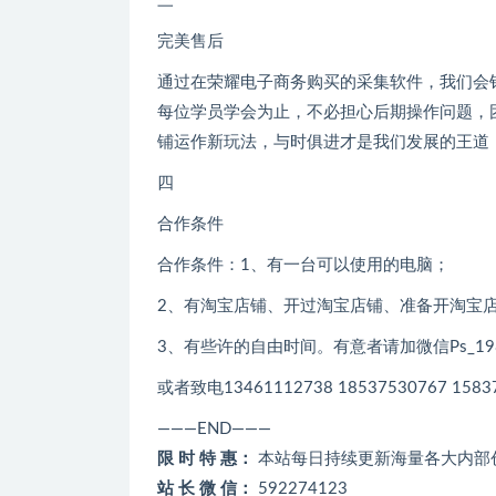
三
完美售后
通过在荣耀电子商务购买的采集软件，我们会
每位学员学会为止，不必担心后期操作问题，
铺运作新玩法，与时俱进才是我们发展的王道
四
合作条件
合作条件：1、有一台可以使用的电脑；
2、有淘宝店铺、开过淘宝店铺、准备开淘宝
3、有些许的自由时间。有意者请加微信Ps_1989 lv
或者致电13461112738 18537530767 1583
———END———
限 时 特 惠：
本站每日持续更新海量各大内部
站 长 微 信：
592274123