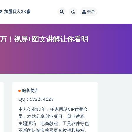
加盟日入2K
赚
登录
上万！视屏+图文讲解让你看明
站长简介
QQ：592274123
本人创业
10
年，多家网站
VIP
付费会
员，本站分享创业项目、创业教程、
主题源码、电商教程、工具软件等也
不断的从淘宝购买更多教程和模板。