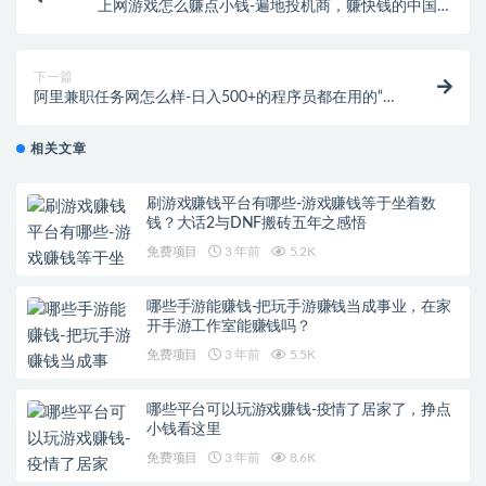
上网游戏怎么赚点小钱-遍地投机商，赚快钱的中国互
联网寡头，如何垄断老百姓衣食住用行
下一篇
阿里兼职任务网怎么样-日入500+的程序员都在用的“接
私活”平台
相关文章
刷游戏赚钱平台有哪些-游戏赚钱等于坐着数
钱？大话2与DNF搬砖五年之感悟
免费项目
3 年前
5.2K
哪些手游能赚钱-把玩手游赚钱当成事业，在家
开手游工作室能赚钱吗？
免费项目
3 年前
5.5K
哪些平台可以玩游戏赚钱-疫情了居家了，挣点
小钱看这里
免费项目
3 年前
8.6K