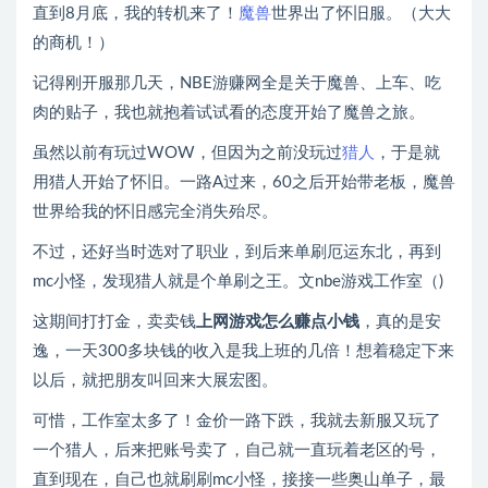
直到8月底，我的转机来了！
魔兽
世界出了怀旧服。（大大
的商机！）
记得刚开服那几天，NBE游赚网全是关于魔兽、上车、吃
肉的贴子，我也就抱着试试看的态度开始了魔兽之旅。
虽然以前有玩过WOW，但因为之前没玩过
猎人
，于是就
用猎人开始了怀旧。一路A过来，60之后开始带老板，魔兽
世界给我的怀旧感完全消失殆尽。
不过，还好当时选对了职业，到后来单刷厄运东北，再到
mc小怪，发现猎人就是个单刷之王。文nbe游戏工作室（)
这期间打打金，卖卖钱
上网游戏怎么赚点小钱
，真的是安
逸，一天300多块钱的收入是我上班的几倍！想着稳定下来
以后，就把朋友叫回来大展宏图。
可惜，工作室太多了！金价一路下跌，我就去新服又玩了
一个猎人，后来把账号卖了，自己就一直玩着老区的号，
直到现在，自己也就刷刷mc小怪，接接一些奥山单子，最