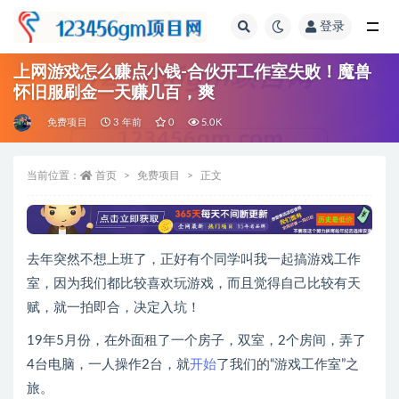
登录
全部
上网游戏怎么赚点小钱-合伙开工作室失败！魔兽
怀旧服刷金一天赚几百，爽
免费项目
3 年前
0
5.0K
当前位置：
首页
免费项目
正文
去年突然不想上班了，正好有个同学叫我一起搞游戏工作
室，因为我们都比较喜欢玩游戏，而且觉得自己比较有天
赋，就一拍即合，决定入坑！
19年5月份，在外面租了一个房子，双室，2个房间，弄了
4台电脑，一人操作2台，就
开始
了我们的“游戏工作室”之
旅。