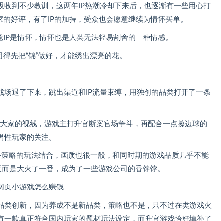
吸收到不少教训，这两年IP热潮冷却下来后，也逐渐有一些用心打
家的好评，有了IP的加持，受众也会愿意继续为情怀买单。
竟IP是情怀，情怀也是人类无法轻易割舍的一种情感。
司得先把“锦”做好，才能绣出漂亮的花。
战场退了下来，跳出渠道和IP流量束缚，用独创的品类打开了一条
入大家的视线，游戏主打升官断案官场争斗，再配合一点擦边球的
男性玩家的关注。
+策略的玩法结合，画质也很一般，和同时期的游戏品质几乎不能
反而是大火了一番，成为了一些游戏公司的香饽饽。
品类创新，因为养成不是新品类，策略也不是，只不过在类游戏火
有一款真正符合国内玩家的题材玩法设定，而升官游戏恰好填补了