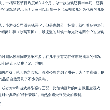
钱，一档综艺节目热度就3-4个月，做一款游戏还得半年呢，还得
P的游戏能好玩吗？大家可以回想一下《xx去哪儿》为代表的几款
线，小游戏公司没有钱买IP，但是也想分一杯羹，就打着各种热门
物小精灵》和《数码宝贝》，最泛滥的时候一年光蹭这两个IP的游戏
的时间比较早同IP竞争不多，在几乎没有花任何市场成本的情况
期都是让人哈喇子流一地的。
授权的游戏，就会趋之若鹜。游戏公司尝到了甜头，为了早赚钱，抢
的品质自然受到了不少的影响。
，或者对IP和游戏类型强行匹配，比如动画片的IP去做重度游戏，
对经典IP的“精神亵渎”，自然会遭受到受众的抵制。
戏。