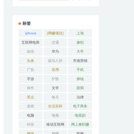
标签
iphone
[网赚项目]
上海
互联网电商
交通
兼职
副业
华为
大学
头条
娱乐八卦
市场营销
广告
应用
手机
手游
护肤
挣钱
操作
文学
新闻
景点
每天
法律
游戏
生活百科
电子商务
电脑
电视
电视剧
科技
移动互联网
网上兼职赚
钱
网游
网赚
联网