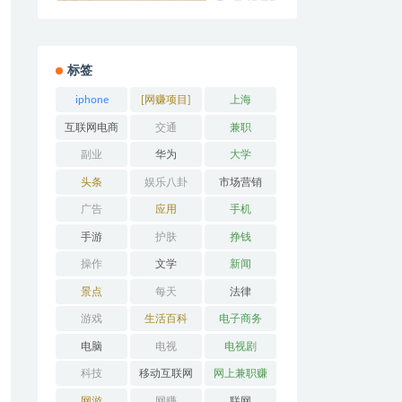
标签
iphone
[网赚项目]
上海
互联网电商
交通
兼职
副业
华为
大学
头条
娱乐八卦
市场营销
广告
应用
手机
手游
护肤
挣钱
操作
文学
新闻
景点
每天
法律
游戏
生活百科
电子商务
电脑
电视
电视剧
科技
移动互联网
网上兼职赚
钱
网游
网赚
联网