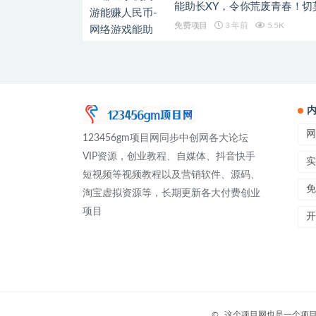
能助长XY，令你荒废青春！切
碰
免费项目
3 年前
5.5K
网
123456gm项目网同步中创网各大论坛
VIP资源，创业教程、自媒体、抖音快手
实
短视频等视频教程以及营销软件、源码、
免
淘宝虚拟资源等，长期更新各大付费创业
项目
开
©
这个项目网也是一个项目