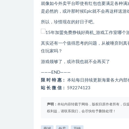
就像如今外卖平台即使有红包也要满足各种满减
是必然的，或许那时候Epic就不会再这样送游
所以，珍惜现在的好日子吧。
其实还有一个值得思考的问题，从被唾弃到真香，
住玩家吗？
游戏领够了，或许我也就不会再买了
———END———
限 时 特 惠：
本站每日持续更新海量各大内部
站 长 微 信：
592274123
声明：
本站内容转载于网络，版权归原作者所有，仅
权利益，请联系我们，会尽快给予删除处理！
商城
外卖
花钱