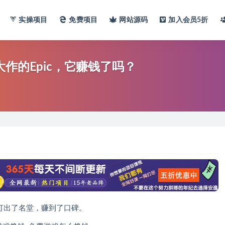
实操项目
免费项目
网站
源码
加入会员
5折
作的Epic，它赚钱了吗？
的打出了名堂，赚到了口碑。