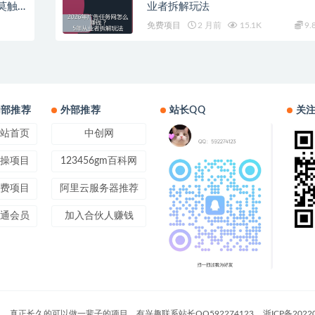
莫触
业者拆解玩法
免费项目
2 月前
15.1K
9.
内部推荐
外部推荐
站长QQ
关
站首页
中创网
操项目
123456gm百科网
费项目
阿里云服务器推荐
通会员
加入合伙人赚钱
，真正长久的可以做一辈子的项目，有兴趣联系站长QQ592274123
浙ICP备2022