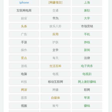
iphone
[网赚项目]
上海
互联网电商
交通
兼职
副业
华为
大学
头条
娱乐八卦
市场营销
广告
应用
手机
手游
护肤
挣钱
操作
文学
新闻
景点
每天
法律
游戏
生活百科
电子商务
电脑
电视
电视剧
科技
移动互联网
网上兼职赚钱
网游
网赚
联网
股票
自媒体
苹果
视频
账号
赚钱