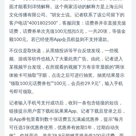
面才能看到详情解释。这个商家活动的解释方是上海云问
文化传播有限公司。”胡女士说。记者联系了该公司留下的
客户电话“4001802500”，客服回复：话费券并非直接充值
话费，话费券单次充值100元抵扣5元，一共20张，等值金
额100元。若已经使用App会员权益则不支持退款。
不仅仅是取快递，从黑猫投诉等平台反馈发现，一些视
频、游戏等软件也植入了大量此类广告。由此，记者进入
某视频平台发现，在所观看的视频下方有非常显眼的“两张
体验卡可抽取”字眼，点击之后可进行抽奖。抽奖结果显示
“领取100元话费券包”“100元，会员价29.9元”，输入手机
号即可领取。
记者输入手机号支付成功后，收到一条包含链接的短信，
链接提示用户需下载松鼠果果App。记者下载且登录之后，
在App券包里看到数十张话费五元满减优惠券，提示“每月
可任选1张优惠券使用，优惠券有效期1年，过期自动失
效”。也就是说，并非29.9元能够直接充值100元话费，而