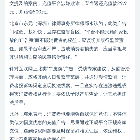
文提及的案例，充值平台涉嫌欺诈，应当返还充值款29.9
元，并赔偿500元。
北京市东元（深圳）律师事务所律师邓永认为，此类广告
门槛低、获利快，且存在监管盲区。“平台不能只顾商家投
放的‘广告费’而不顾消费者的权益，应该切实履行监管责
任。如果平台审查不严，造成消费者损失的，应当承担与
其过错相适应的民事赔偿责任。”
针对互联网上此类“牛皮癣”广告，受访专家建议，从监管治
理层面，应将其纳入日常监管范畴，并通过舆情监测、消
费者投诉等渠道发现执法线索。一旦查实存在违法违规或
损害消费者权益行为，要依法予以严厉查处，让其承担违
法后果。
此外，邓永表示，消费者也要增强自我保护意识，不轻信
类似大幅度优惠的充值广告，尽量通过正规平台正规商家
充值，遇到侵权问题要及时保留好相关证据，依法维权，
不让不良商家抱有侥幸心理。