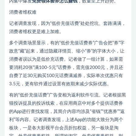
内集中爆发
免费领体验券怎么赚钱
，数量呈上升趋势。
消费者维权难
记者调查发现，因为“低价充值话费”处处挖坑、套路满满，
消费者维权更是难上加难。
多个调查场景显示，有的“低价充值话费券”广告会把“券”字
故意“藏”起来，通过隐藏详情页、缩小“券”的字体大小，让
消费者误以为是低价充话费。记者做了一组计算，如果需
要消耗20张“满100-5元”话费券，需充值2000元，并且还
自费了近30元购买100元话费满减券，实际单次优惠只有
3.5元，更有软件通过设置有效期来减少实际优惠。
有的“低价充值话费”广告变相为返利软件引流。记者根据黑
猫投诉提及的投诉线索，在应用商店中对多个提供话费券
的App进行查找发现，其简介内容均涉及“省钱”“优惠券”“返
利”等内容。记者调查发现，上述App的功能大致分为两个
板块，一是各大影视平台会员折扣权益，另一板块是淘