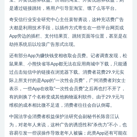
宝、外卖优惠券权益。所谓的淘宝、外卖优惠券权益，则
是通过链接跳转，将用户引导至淘宝、饿了么等平台。
奇安信行业安全研究中心主任裴智勇说，这种充话费广告
大都是利用技术手段，以插件方式寄生在一些平台网页或
App旁边的插栏、支付结果页、跳转页面等位置，甚至是在
劫持系统后以垃圾广告形式出现。
还有部分App为赚快钱变相收取会员费。记者调查发现，松
鼠果果、小熊快省等App都无法在应用商城中下载，只能通
过点击短信中的链接在浏览器下载。消费者花费29.9元实
际上所支付的是App的“一次性会员费”，广州消费者刘女士
表示，一些App在收取“一次性会员费”之后再也打不开了，
有的则换了个名称变成其他购物返利软件。由于29.9元与
维权的成本相比微不足道，消费者往往会自认倒霉。
中国法学会消费者权益保护法研究会副秘书长陈音江认
为，对老年人来说，这种广告的诱惑性和“杀伤力”不小，也
容易引发一些误操作导致老年人被骗；此类App还有可能在