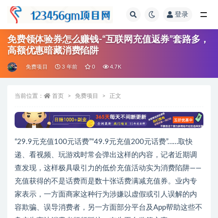
登录
全部
免费领体验券怎么赚钱-“互联网充值返券”套路多，
高额优惠暗藏消费陷阱
免费项目
3 年前
0
4.7K
当前位置：
首页
免费项目
正文
“29.9元充值100元话费”“49.9元充值200元话费”……取快
递、看视频、玩游戏时常会弹出这样的内容，记者近期调
查发现，这样极具吸引力的低价充值活动实为消费陷阱——
充值获得的不是话费而是数十张话费满减充值券。业内专
家表示，一方面商家这种行为涉嫌以虚假或引人误解的内
容欺骗、误导消费者，另一方面部分平台及App帮助这些不