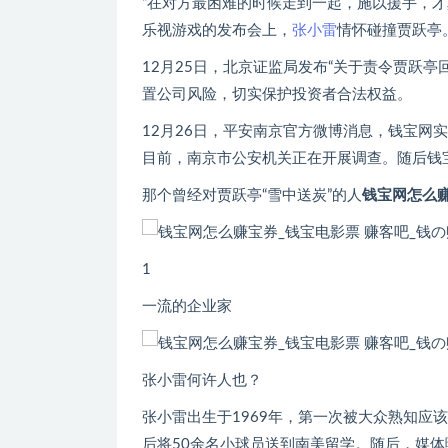
“在对方最困难的时候走到一起，施以援手，才
乐视游戏的发布会上，
张小雷
情怀碰撞贾跃亭
12月25日，北京证监局发布“关于责令贾跃亭
置公司风险，切实保护投资者合法权益。
12月26日，平安南京官方微博消息，钱宝网
目前，南京市公安机关正在开展调查。随后钱
那个曾经对贾跃亭“雪中送炭”的人
钱宝网怎么
1
一流的企业家
张小雷何许人也？
张小雷出生于1969年，第一次被大众熟知应
后将50余名小球员送到南美留学。随后，媒体