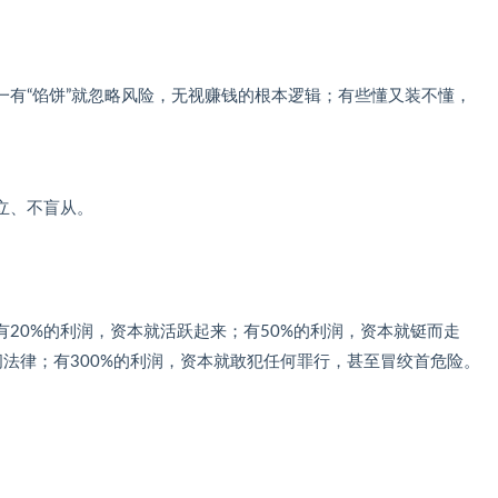
一有“馅饼”就忽略风险，无视赚钱的根本逻辑；有些懂又装不懂，
立、不盲从。
有20%的利润，资本就活跃起来；有50%的利润，资本就铤而走
间法律；有300%的利润，资本就敢犯任何罪行，甚至冒绞首危险。