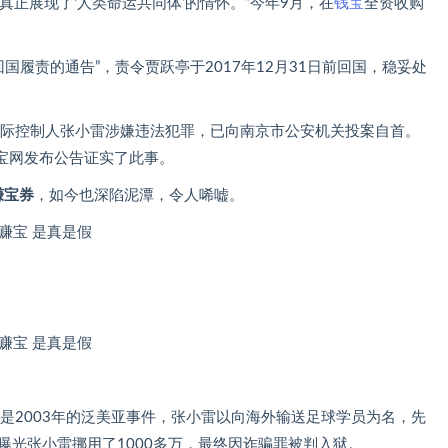
真正展现了‘人类命运共同体’的情怀。”今年9月，在
钱宝
全资收购
。
回国履责的通告”，责令贾跃亭于2017年12月31日前回国，稳妥处
实际控制人张小雷涉嫌违法犯罪，已向南京市公安机关投案自首。
宝网发布公告证实了此事。
赚宝券
，如今也深陷泥潭，令人唏嘘。
该是2003年的泛美亚事件，张小雷以向海外输送足球学员为名，先
曝光张小雷挪用了1000多万，最终因诈骗罪被判入狱。