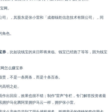
钱宝网。
公司」，其股东是张小雷和「成都钱乾信息技术有限公司」，同
的角色。
宝券
，比如说钱宝的末日即将来临、钱宝已经跑了等等，因为钱宝
。
指责，不是一条两条，而是十条百条。
的高明之处。
面作出回应，效果也很不错；制作“雷声”专栏，专门解答投资者最
讯拥护马化腾阿里拥护马云一样，拥护张小雷。
竟这么高收益尝到了甜头越投越多，抵押房子的借钱的套信用卡