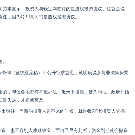
同范本显示，投资人与钱宝网签订的是股权投资协议。也就是说，
任，因为QBII意向书是股权投资协议。
路。
集资条例（征求意见稿）》公开征求意见，就明确说参与非法集资要
报的，即便各地都有举报办法，但天下攘攘，皆为利往。政府开始
知道失足，才追悔莫及。
驻来弥补，当新的投资人进不来的时候，就是收割“老投资人”的时
续投资，也不容别人质疑钱宝，而自己早有判断，资金到期就会撤资