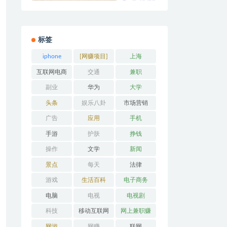
标签
iphone
[网赚项目]
上海
互联网电商
交通
兼职
副业
华为
大学
头条
娱乐八卦
市场营销
广告
应用
手机
手游
护肤
挣钱
操作
文学
新闻
景点
每天
法律
游戏
生活百科
电子商务
电脑
电视
电视剧
科技
移动互联网
网上兼职赚
钱
网游
网赚
联网