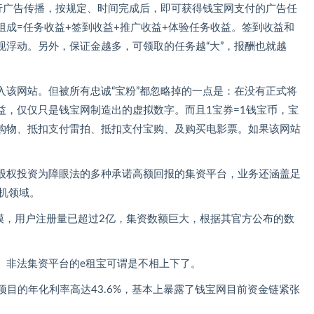
进行广告传播，按规定、时间完成后，即可获得钱宝网支付的广告任
成=任务收益+签到收益+推广收益+体验任务收益。签到收益和
现浮动。另外，保证金越多，可领取的任务越“大”，报酬也就越
入该网站。但被所有忠诚“宝粉”都忽略掉的一点是：在没有正式将
益，仅仅只是钱宝网制造出的虚拟数字。而且1宝券=1钱宝币，宝
购物、抵扣支付雷拍、抵扣支付宝购、及购买电影票。如果该网站
股权投资为障眼法的多种承诺高额回报的集资平台，业务还涵盖足
机领域。
模，用户注册量已超过2亿，集资数额巨大，根据其官方公布的数
、非法集资平台的e租宝可谓是不相上下了。
天”项目的年化利率高达43.6%，基本上暴露了钱宝网目前资金链紧张