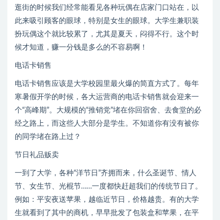
逛街的时候我们经常能看见各种玩偶在店家门口站在，以
此来吸引顾客的眼球，特别是女生的眼球。大学生兼职装
扮玩偶这个就比较累了，尤其是夏天，闷得不行。这个时
候才知道，赚一分钱是多么的不容易啊！
电话卡销售
电话卡销售应该是大学校园里最火爆的简直方式了。每年
寒暑假开学的时候，各大运营商的电话卡销售就会迎来一
个“高峰期”。大规模的“推销党”堵在你回宿舍、去食堂的必
经之路上，而这些人大部分是学生。不知道你有没有被你
的同学堵在路上过？
节日礼品贩卖
一到了大学，各种“洋节日”齐拥而来，什么圣诞节、情人
节、女生节、光棍节……一度都快赶超我们的传统节日了。
例如：平安夜送苹果，越临近节日，价格越贵。有的大学
生就看到了其中的商机，早早批发了包装盒和苹果，在平