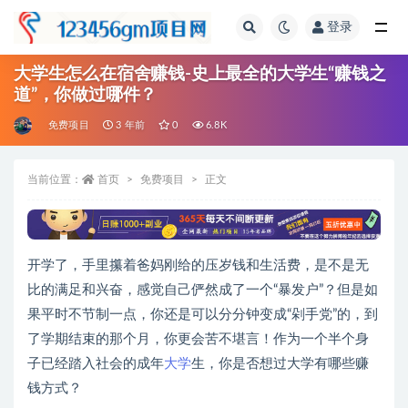
登录
全部
大学生怎么在宿舍赚钱-史上最全的大学生“赚钱之
道”，你做过哪件？
免费项目
3 年前
0
6.8K
当前位置：
首页
免费项目
正文
开学了，手里攥着爸妈刚给的压岁钱和生活费，是不是无
比的满足和兴奋，感觉自己俨然成了一个“暴发户”？但是如
果平时不节制一点，你还是可以分分钟变成“剁手党”的，到
了学期结束的那个月，你更会苦不堪言！作为一个半个身
子已经踏入社会的成年
大学
生，你是否想过大学有哪些赚
钱方式？