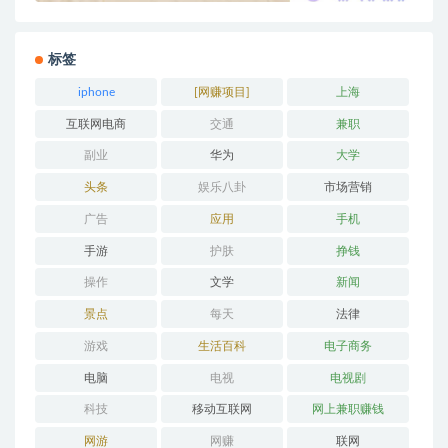
标签
iphone
[网赚项目]
上海
互联网电商
交通
兼职
副业
华为
大学
头条
娱乐八卦
市场营销
广告
应用
手机
手游
护肤
挣钱
操作
文学
新闻
景点
每天
法律
游戏
生活百科
电子商务
电脑
电视
电视剧
科技
移动互联网
网上兼职赚钱
网游
网赚
联网