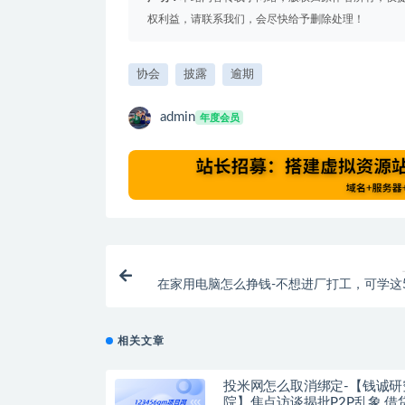
权利益，请联系我们，会尽快给予删除处理！
协会
披露
逾期
admin
年度会员
在家用电脑怎么挣钱-不想进厂打工，可学这
术，好找工作，赚钱
相关文章
投米网怎么取消绑定-【钱诚研
院】焦点访谈揭批P2P乱象 借