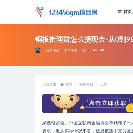
首页
全部
铜板街理财怎么提现金-从0到9
免费项目
3 年前
0
8.4K
当前位置：
首页
免费项目
正文
虽然银监会、中国互联网金融
协会
等颁布了一
要求，但从实际情况来看，信息披露不充分甚