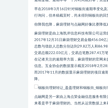
逾期金额、逾期率等一个月时间就归零，营运
早在2018年3月16日针对铜板街逾期率变化
行询问，但本稿截至时，尚未得到铜板街的回
你降我也降，麻袋理财与点融网好像比赛降低
麻袋理财是由上海凯岸信息科技有限公司运营的
2017年12月31日麻袋理财交易金额456.0
总数与借款人总数分别达到29.82万人和86.
交易总额222.03亿元，交易总笔数287.
在记者关注的逾期率方面，麻袋理财的官网未
信息。互金协会的数据显示截至2018年2月28
而2017年11月的数据显示麻袋理财的项目逾期
降。
点融网是另一家由上海点荣金融信息服务有限公
来看是早于麻袋理财的。当然从运营数据上来