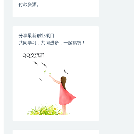
付款资源。
分享最新创业项目
共同学习，共同进步，一起搞钱！
QQ交流群