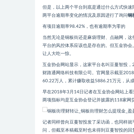
但是，以上两个平台到底是通过什么方式快速
两平台逾期率变化的情况及原因进行了询问
铜
有项目逾期率98.42%，也有逾期率为零的
当然无论是铜板街还是麻袋理财、点融网，这
平台的风控体系应该也是存在的。但互金协会上
让人大吃一惊。
互金协会网站显示，这家平台名叫豆蔓智投，2
财路通网络科技有限公司。官网显示截至2018
60.22万人，累计赚取收益5886.21万元
早在2018年3月14日记者在互金协会网站上看
两项指标均是互金协会登记并披露的118家网
记者同样曾向豆蔓智投发了采访函，也同样就
问，但截至本稿截至时也未得到豆蔓智投的回