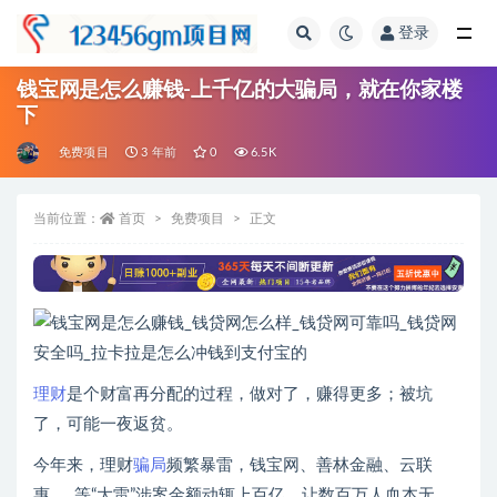
登录
全部
钱宝网是怎么赚钱-上千亿的大骗局，就在你家楼
下
免费项目
3 年前
0
6.5K
当前位置：
首页
免费项目
正文
理财
是个财富再分配的过程，做对了，赚得更多；被坑
了，可能一夜返贫。
今年来，理财
骗局
频繁暴雷，钱宝网、善林金融、云联
惠……等“大雷”涉案金额动辄上百亿，让数百万人血本无