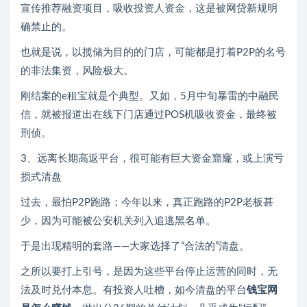
宣传推荐融资项目，吸收投资人资金，这是被网贷新规明
确禁止的。
也就是说，以揽储为目的的门店，可能都是打着P2P的名号
的非法集资，风险极大。
刚结案的e租宝就是个典型。又如，5月中旬暴雷的中融民
信，就被报道出在线下门店通过POS机吸收资金，最终被
刑侦。
3、远离长期高返平台，很可能有巨大资金窟窿，或上演亏
损式清盘
过去，最怕P2P跑路；今年以来，真正跑路的P2P老板甚
少，因为可能被公安机关列入追逃黑名单。
于是出现精明的套路——大家选择了“合法的”清盘。
之所以要打上引号，是因为这些平台停止运营的同时，无
法及时兑付本息。有投资人吐槽，如今清盘的平台
钱宝网