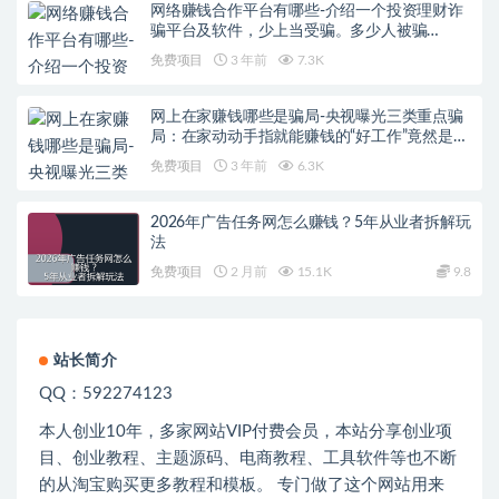
网络赚钱合作平台有哪些-介绍一个投资理财诈
骗平台及软件，少上当受骗。多少人被骗…
免费项目
3 年前
7.3K
网上在家赚钱哪些是骗局-央视曝光三类重点骗
局：在家动动手指就能赚钱的“好工作”竟然是…
免费项目
3 年前
6.3K
2026年广告任务网怎么赚钱？5年从业者拆解玩
法
免费项目
2 月前
15.1K
9.8
站长简介
QQ：592274123
本人创业
10
年，多家网站
VIP
付费会员，本站分享创业项
目、创业教程、主题源码、电商教程、工具软件等也不断
的从淘宝购买更多教程和模板。 专门做了这个网站用来