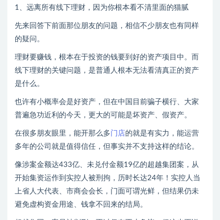
1、远离所有线下理财，因为你根本看不清里面的猫腻
先来回答下前面那位朋友的问题，相信不少朋友也有同样
的疑问。
理财要赚钱，根本在于投资的钱要到好的资产项目中。而
线下理财的关键问题，是普通人根本无法看清真正的资产
是什么。
也许有小概率会是好资产，但在中国目前骗子横行、大家
普遍急功近利的今天，更大的可能是坏资产、假资产。
在很多朋友眼里，能开那么多
门店
的就是有实力，能运营
多年的公司就是值得信任，但事实并不支持这样的结论。
像涉案金额达433亿、未兑付金额19亿的超越集团案，从
开始集资运作到实控人被刑拘，历时长达24年！实控人当
上省人大代表、市商会会长，门面可谓光鲜，但结果仍未
避免虚构资金用途、钱拿不回来的结局。