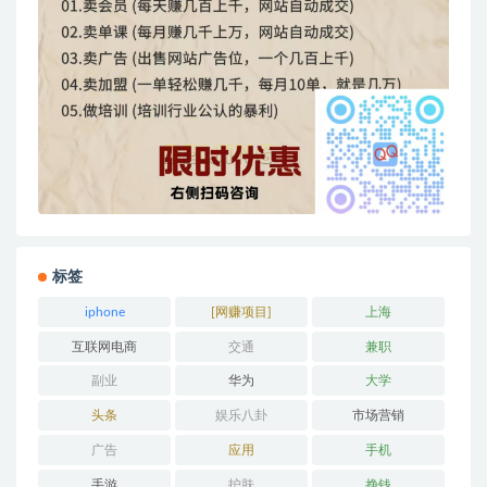
标签
iphone
[网赚项目]
上海
互联网电商
交通
兼职
副业
华为
大学
头条
娱乐八卦
市场营销
广告
应用
手机
手游
护肤
挣钱