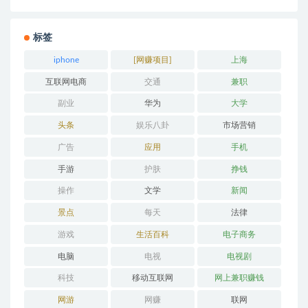
标签
iphone
[网赚项目]
上海
互联网电商
交通
兼职
副业
华为
大学
头条
娱乐八卦
市场营销
广告
应用
手机
手游
护肤
挣钱
操作
文学
新闻
景点
每天
法律
游戏
生活百科
电子商务
电脑
电视
电视剧
科技
移动互联网
网上兼职赚钱
网游
网赚
联网