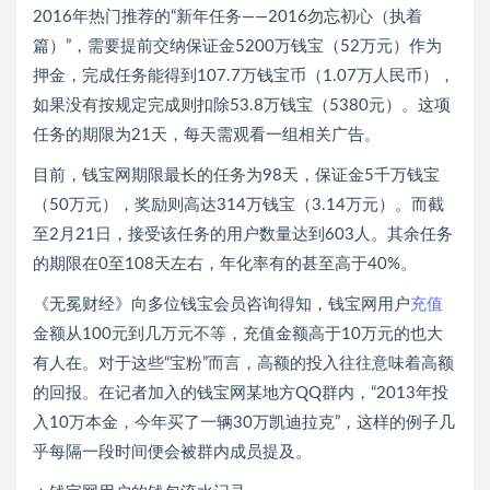
2016年热门推荐的“新年任务——2016勿忘初心（执着
篇）”，需要提前交纳保证金5200万钱宝（52万元）作为
押金，完成任务能得到107.7万钱宝币（1.07万人民币），
如果没有按规定完成则扣除53.8万钱宝（5380元）。这项
任务的期限为21天，每天需观看一组相关广告。
目前，钱宝网期限最长的任务为98天，保证金5千万钱宝
（50万元），奖励则高达314万钱宝（3.14万元）。而截
至2月21日，接受该任务的用户数量达到603人。其余任务
的期限在0至108天左右，年化率有的甚至高于40%。
《无冕财经》向多位钱宝会员咨询得知，钱宝网用户
充值
金额从100元到几万元不等，充值金额高于10万元的也大
有人在。对于这些“宝粉”而言，高额的投入往往意味着高额
的回报。在记者加入的钱宝网某地方QQ群内，“2013年投
入10万本金，今年买了一辆30万凯迪拉克”，这样的例子几
乎每隔一段时间便会被群内成员提及。