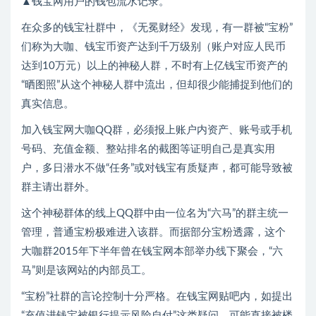
▲钱宝网用户的钱包流水记录。
在众多的钱宝社群中，《无冕财经》发现，有一群被“宝粉”
们称为大咖、钱宝币资产达到千万级别（账户对应人民币
达到10万元）以上的神秘人群，不时有上亿钱宝币资产的
“晒图照”从这个神秘人群中流出，但却很少能捕捉到他们的
真实信息。
加入钱宝网大咖QQ群，必须报上账户内资产、账号或手机
号码、充值金额、整站排名的截图等证明自己是真实用
户，多日潜水不做“任务”或对钱宝有质疑声，都可能导致被
群主请出群外。
这个神秘群体的线上QQ群中由一位名为“六马”的群主统一
管理，普通宝粉极难进入该群。而据部分宝粉透露，这个
大咖群2015年下半年曾在钱宝网本部举办线下聚会，“六
马”则是该网站的内部员工。
“宝粉”社群的言论控制十分严格。在钱宝网贴吧内，如提出
“充值进钱宝被银行提示风险自付”这类疑问，可能直接被楼