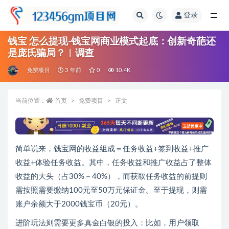
登录
全部
钱宝 怎么提现-钱宝网商业模式起底：创新奇葩还
是庞氏骗局？︱调查
免费项目
3 年前
0
10.4K
当前位置：
首页
免费项目
正文
简单说来，钱宝网的收益组成＝任务收益+签到收益+推广
收益+体验任务收益。其中，任务收益和推广收益占了整体
收益的大头（占30%－40%），而获取任务收益的前提则
需按照需要缴纳100元至50万元保证金。至于提现，则需
账户余额大于2000钱宝币（20元）。
进阶玩法则需要更多真金白银的投入：比如，用户领取