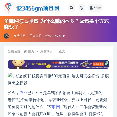
登录
全部
多赚网怎么挣钱-为什么赚的不多？应该换个方式
赚钱了
免费项目
3 年前
0
5.1K
当前位置：
首页
免费项目
正文
如今，
农业
已经不再是单纯的面朝黄土背朝天，更加跟“土
老帽”这个词渐行渐远。靠农业吃饭，要跟上时代，更要知
道你将面对的是什么。“互
联网
+”现代农业工作会议暨新农
民创业创新大会召开在即， 这里，你将学会“如何赚钱”、