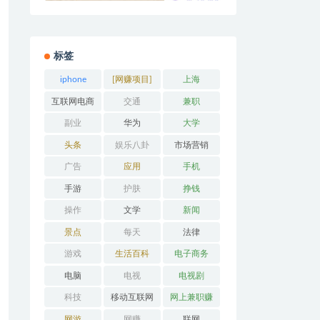
标签
iphone
[网赚项目]
上海
互联网电商
交通
兼职
副业
华为
大学
头条
娱乐八卦
市场营销
广告
应用
手机
手游
护肤
挣钱
操作
文学
新闻
景点
每天
法律
游戏
生活百科
电子商务
电脑
电视
电视剧
科技
移动互联网
网上兼职赚
钱
网游
网赚
联网