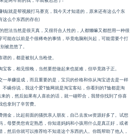
果是两年前的我，早就被忽悠了!
赚钱(就是帮视频打马赛克，我今天才知道的，原来还有这么个东
有这么个东西的存在)
样的想法当然是很天真，又很符合人性的，人都懒嘛又都想用一种很
字可能在以前是个很稀奇的事情，毕竟电脑刚兴起，可能需要个打
?别被忽悠了。
靠谱的，都是被别人当枪使。
淘宝客，相见恨晚，当然要想做起来也挺难，但毕竟路子正。
交一单赚提成，而且重要的是，宝贝的价格和你从淘宝进去是一样
。不瞒你说，我这个爱T恤网就是淘宝客站，你看到的T恤都是淘
筛选出来的，然后如果有人喜欢的话，就一碰即合，我替你找到了你喜
我也拿到了辛苦费。
费佣金，比起前面的骚扰亲人朋友，自己去发se资源好多了。试想
妈，母婴类您肯定熟悉，你知道妈妈和小孩用什么是真正好，或者
错，然后你就可以推荐给不知道这个东西的人。你既帮助了他人，