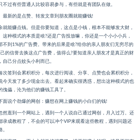
只不过有些普通人比较容易参与，有些就是有团队在做。
。最新的是点赞、转发文章到朋友圈就能赚钱!
余就能赚点钱。但是你要知道，这点是小钱，根本不能够发大财，
。这种模式的本质是啥?还是广告投放嘛，你还是一个小小小兵，
那不到1%的广告费。带来的后果是啥?给你的亲人朋友们无穷尽的
自己的信誉去换这点广告费，值得么?要知道亲人朋友才是真正的财
，自己分点蚊头小利而已。
每次签到会累积积分，每次进行阅读、分享、点赞也会累积积分，
说今天发了多少现金出去。看起来确实很诱惑，想出这种模式的也
的傀儡，沦为他们的赚钱工具了。
下面说个劲爆的网创：赚想在网上赚钱的小白们的钱!
忽然逛到一个网站上，遇到一个人说自己通过网创，月入过万。还
录成教程了，不会的可以冲个VIP来观看这些教程，遇到问题还
路。