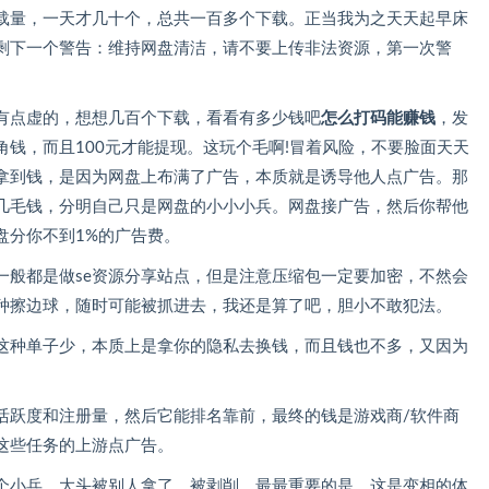
载量，一天才几十个，总共一百多个下载。正当我为之天天起早床
剩下一个警告：维持网盘清洁，请不要上传非法资源，第一次警
有点虚的，想想几百个下载，看看有多少钱吧
怎么打码能赚钱
，发
钱，而且100元才能提现。这玩个毛啊!冒着风险，不要脸面天天
拿到钱，是因为网盘上布满了广告，本质就是诱导他人点广告。那
几毛钱，分明自己只是网盘的小小小兵。网盘接广告，然后你帮他
盘分你不到1%的广告费。
一般都是做se资源分享站点，但是注意压缩包一定要加密，不然会
种擦边球，随时可能被抓进去，我还是算了吧，胆小不敢犯法。
这种单子少，本质上是拿你的隐私去换钱，而且钱也不多，又因为
活跃度和注册量，然后它能排名靠前，最终的钱是游戏商/软件商
这些任务的上游点广告。
个小兵，大头被别人拿了，被剥削。最最重要的是，这是变相的体