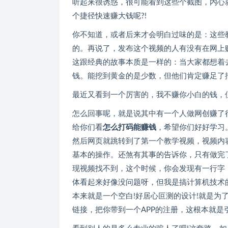
听起来很诱惑，很可能看到这些个截图，内心
个捷径快速赚大钱呢?!
你不知道，或者后来才会明白过味的是：这些
的。再说了，发布这个视频的人有没有在网上
这跟经典的故事本质是一样的：当大家都想着
钱。能挖到黄金的是少数，但他们肯定赚足了
最近又看到一个厉害的，我不赚你小白的钱，
怎么回事呢，就是说其中有一个人做网创赚了
给你们看
怎么打码能赚钱
，希望你们好好学习
然后网页就跳转到了第一个教学视频，视频内
基本的操作。还煞有其事的告诉你，只有做完
现视频找不到，这个时候，你会发现有一行字
体看起来好像没问题呀，但我是搞计算机技术
本来就是一个空白!好居心叵测的设计!就是为
链接，把你带到一个APP的注册，这根本就是