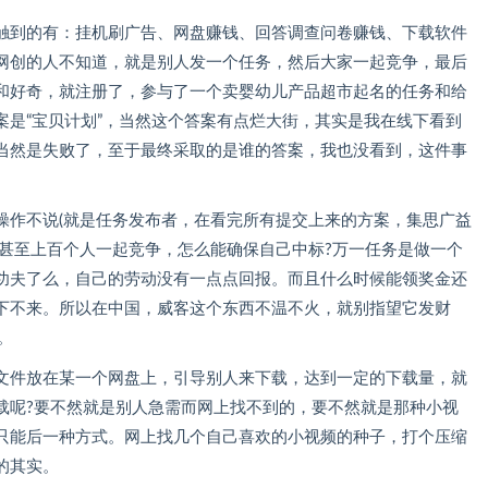
触到的有：挂机刷广告、网盘赚钱、回答调查问卷赚钱、下载软件
网创的人不知道，就是别人发一个任务，然后大家一起竞争，最后
和好奇，就注册了，参与了一个卖婴幼儿产品超市起名的任务和给
案是“宝贝计划”，当然这个答案有点烂大街，其实是我在线下看到
当然是失败了，至于最终采取的是谁的答案，我也没看到，这件事
操作不说(就是任务发布者，在看完所有提交上来的方案，集思广益
十甚至上百个人一起竞争，怎么能确保自己中标?万一任务是做一个
功夫了么，自己的劳动没有一点点回报。而且什么时候能领奖金还
下不来。所以在中国，威客这个东西不温不火，就别指望它发财
。
文件放在某一个网盘上，引导别人来下载，达到一定的下载量，就
载呢?要不然就是别人急需而网上找不到的，要不然就是那种小视
只能后一种方式。网上找几个自己喜欢的小视频的种子，打个压缩
的其实。