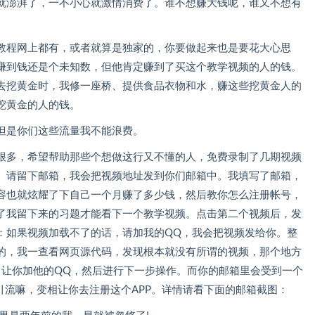
就澎湃了，一不小心就激情消费了。谁不想赚大钱呢，谁又不想有
教程网上都有，或者就算是独家的，你要做起来也是要花大心思
赚到钱还是个未知数，但他肯定赚到了买这个教学视频的人的钱。
去挖黄金时，我修一座桥、提供食品衣物和水，赚这些挖黄金人的
挖黄金的人的钱。
但是你们这些流量我不能浪费。
很多，希望帮助那些个想做这行又不懂的人，免费录制了几期视频
。请留下邮箱，我会把视频地址发到你们邮箱中。我填写了邮箱，
容也就炫耀了下自己一个月赚了多少钱，然后教你怎么注册帐号，
了我留下来的习题才能看下一个教学视频。点击第二个视频后，发
：如果视频加载不了的话，请加我的QQ，我会把视频发给你。整
的，我一查看网页源代码，发现根本就没有所谓的视频，那个地方
了让你加他的QQ，然后进行下一步操作。而你的邮箱里会受到一个
引流嘛，变相让你去注册这个APP。详情请看下面的邮箱截图：