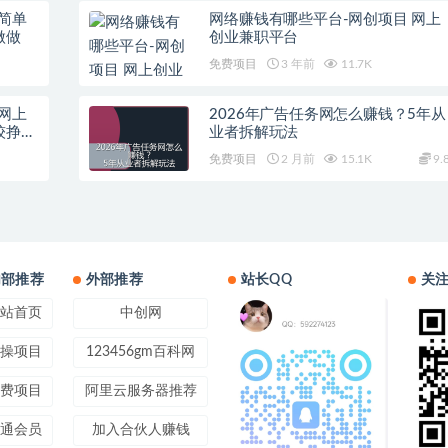
简单
网络赚钱有哪些平台-网创项目 网上
做做
创业兼职平台
免费项目
3 年前
11.7K
网上
2026年广告任务网怎么赚钱？5年从
较挣钱
业者拆解玩法
免费项目
2 月前
15.1K
9.
内部推荐
外部推荐
站长QQ
关
站首页
中创网
操项目
123456gm百科网
费项目
阿里云服务器推荐
通会员
加入合伙人赚钱