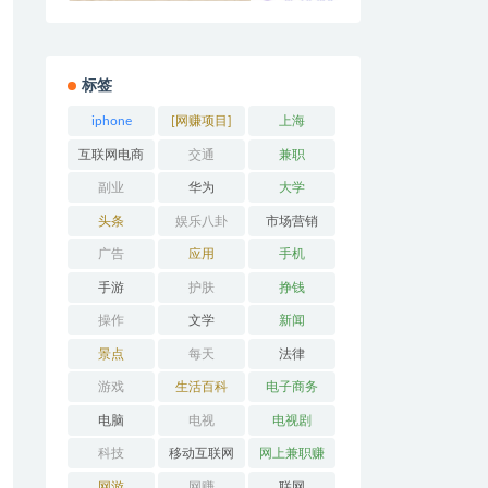
标签
iphone
[网赚项目]
上海
互联网电商
交通
兼职
副业
华为
大学
头条
娱乐八卦
市场营销
广告
应用
手机
手游
护肤
挣钱
操作
文学
新闻
景点
每天
法律
游戏
生活百科
电子商务
电脑
电视
电视剧
科技
移动互联网
网上兼职赚
钱
网游
网赚
联网