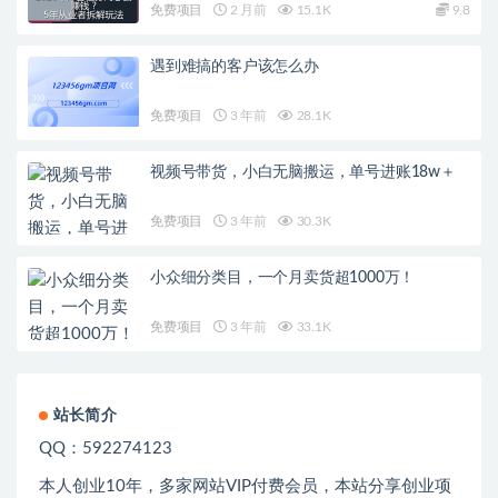
免费项目
2 月前
15.1K
9.8
遇到难搞的客户该怎么办
免费项目
3 年前
28.1K
视频号带货，小白无脑搬运，单号进账18w＋
免费项目
3 年前
30.3K
小众细分类目，一个月卖货超1000万！
免费项目
3 年前
33.1K
站长简介
QQ：592274123
本人创业
10
年，多家网站
VIP
付费会员，本站分享创业项