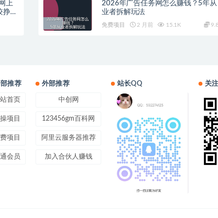
网上
2026年广告任务网怎么赚钱？5年从
较挣钱
业者拆解玩法
免费项目
2 月前
15.1K
9.
内部推荐
外部推荐
站长QQ
关
站首页
中创网
操项目
123456gm百科网
费项目
阿里云服务器推荐
通会员
加入合伙人赚钱