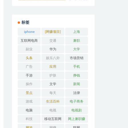
标签
iphone
[网赚项目]
上海
互联网电商
交通
兼职
副业
华为
大学
头条
娱乐八卦
市场营销
广告
应用
手机
手游
护肤
挣钱
操作
文学
新闻
景点
每天
法律
游戏
生活百科
电子商务
电脑
电视
电视剧
科技
移动互联网
网上兼职赚
钱
网游
网赚
联网