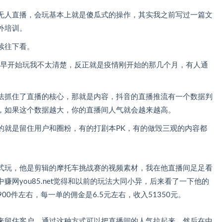
无人直播，会玩基本上就是傻瓜式的操作，其实我之前写过一篇文
外培训。
续往下看。
更早开始玩我不太清楚，反正就是疫情刚开始的那几个月，有人通
法抓住了直播的核心，那就是内容，抖音的直播推流有一个数据判
，如果这个数据越大，你的直播间人气就会越来越高。
的就是留住用户和圈粉，有的打剧本PK，有的做毁三观的内容都
式玩，他是剪辑的摩托车挑战赛的视频素材，我在他直播间足足看
网you85.net觉得和以前的玩法大同小异，后来看了一下他的
00件左右，每一单的佣金是6.5元左右，收入51350元。
来留住客户，通过这种方式可以把直播间的人气拉起来，然后在中