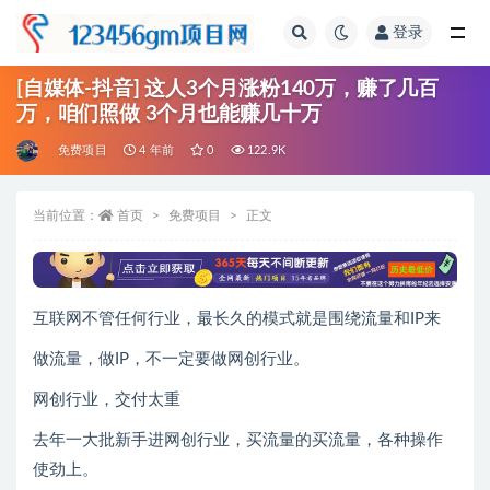
登录
全部
[自媒体-抖音] 这人3个月涨粉140万，赚了几百
万，咱们照做 3个月也能赚几十万
免费项目
4 年前
0
122.9K
当前位置：
首页
免费项目
正文
互联网不管任何行业，最长久的模式就是围绕流量和IP来
做流量，做IP，不一定要做网创行业。
网创行业，交付太重
去年一大批新手进网创行业，买流量的买流量，各种操作
使劲上。