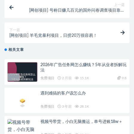
上一篇
[网创项目] 号称日赚几百元的国外问卷调查项目靠谱
不？
下一篇
[网创项目] 羊毛党暴利项目，日捞20万很容易！
相关文章
2026年广告任务网怎么赚钱？5年从业者拆解玩
法
免费项目
2 月前
15.1K
9.8
遇到难搞的客户该怎么办
免费项目
3 年前
28.1K
视频号带货，小白无脑搬运，单号进账18w＋