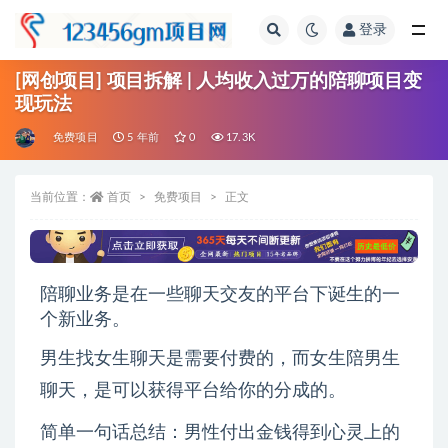
登录
全部
[网创项目] 项目拆解 | 人均收入过万的陪聊项目变
现玩法
免费项目
5 年前
0
17.3K
当前位置：
首页
免费项目
正文
陪聊业务是在一些聊天交友的平台下诞生的一
个新业务。
男生找女生聊天是需要付费的，而女生陪男生
聊天，是可以获得平台给你的分成的。
简单一句话总结：男性付出金钱得到心灵上的