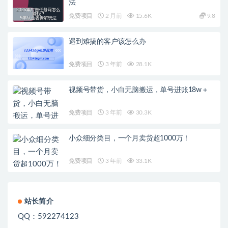
法
免费项目
2 月前
15.6K
9.8
遇到难搞的客户该怎么办
免费项目
3 年前
28.1K
视频号带货，小白无脑搬运，单号进账18w＋
免费项目
3 年前
30.3K
小众细分类目，一个月卖货超1000万！
免费项目
3 年前
33.1K
站长简介
QQ：592274123