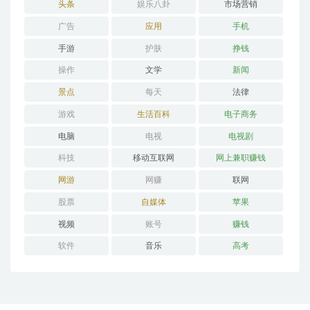
头条
娱乐八卦
市场营销
广告
应用
手机
手游
护肤
挣钱
操作
文学
新闻
景点
每天
法律
游戏
生活百科
电子商务
电脑
电视
电视剧
科技
移动互联网
网上兼职赚钱
网游
网赚
联网
股票
自媒体
苹果
视频
账号
赚钱
软件
音乐
高考