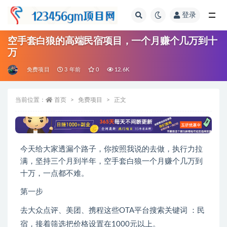
登录
全部
空手套白狼的高端民宿项目，一个月赚个几万到十
万
免费项目
3 年前
0
12.6K
当前位置：
首页
免费项目
正文
今天给大家透漏个路子，你按照我说的去做，执行力拉
满，坚持三个月到半年，空手套白狼一个月赚个几万到
十万，一点都不难。
第一步
去大众点评、美团、携程这些OTA平台搜索关键词 ：民
宿，接着筛选把价格设置在1000元以上。