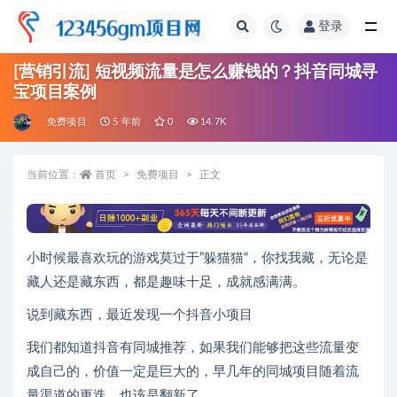
登录
全部
[营销引流] 短视频流量是怎么赚钱的？抖音同城寻
宝项目案例
免费项目
5 年前
0
14.7K
当前位置：
首页
免费项目
正文
小时候最喜欢玩的游戏莫过于”躲猫猫“，你找我藏，无论是
藏人还是藏东西，都是趣味十足，成就感满满。
说到藏东西，最近发现一个抖音小项目
我们都知道抖音有同城推荐，如果我们能够把这些流量变
成自己的，价值一定是巨大的，早几年的同城项目随着流
量渠道的更迭，也该是翻新了。