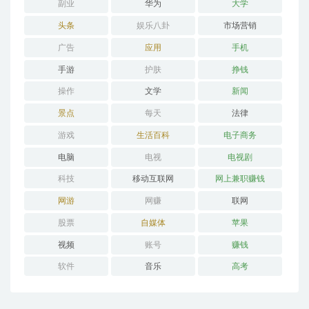
副业
华为
大学
头条
娱乐八卦
市场营销
广告
应用
手机
手游
护肤
挣钱
操作
文学
新闻
景点
每天
法律
游戏
生活百科
电子商务
电脑
电视
电视剧
科技
移动互联网
网上兼职赚钱
网游
网赚
联网
股票
自媒体
苹果
视频
账号
赚钱
软件
音乐
高考