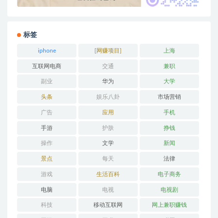
标签
iphone
[网赚项目]
上海
互联网电商
交通
兼职
副业
华为
大学
头条
娱乐八卦
市场营销
广告
应用
手机
手游
护肤
挣钱
操作
文学
新闻
景点
每天
法律
游戏
生活百科
电子商务
电脑
电视
电视剧
科技
移动互联网
网上兼职赚钱