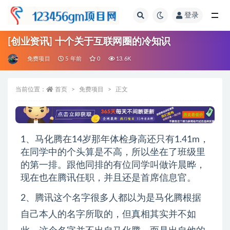
登录
全部
[创业资讯] 十个关于互联网圈的冷知识
免费项目
5 年前
0
13.6K
当前位置：
首页
免费项目
正文
1、马化腾在14岁那年体检身高还只有1.41m，
在同学中的个头算是不高，所以坐在了班级里
的第一排。跟他同排的有位同学叫做许晨晔，
现在也在腾讯任职，并且还是首席信息官。
2、腾讯这个名字很多人都以为是马化腾根据
自己本人的名字所取的，但真相其实并不如