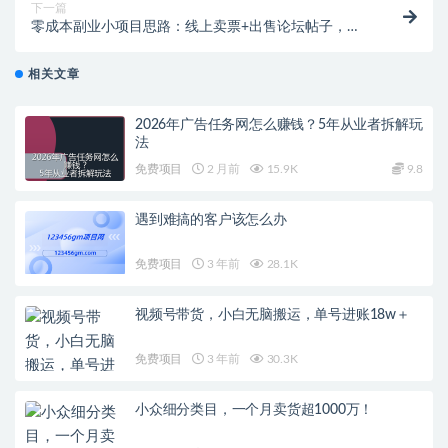
下一篇
零成本副业小项目思路：线上卖票+出售论坛帖子，玩
法无私分享给你
相关文章
2026年广告任务网怎么赚钱？5年从业者拆解玩
法
免费项目
2 月前
15.9K
9.8
遇到难搞的客户该怎么办
免费项目
3 年前
28.1K
视频号带货，小白无脑搬运，单号进账18w＋
免费项目
3 年前
30.3K
小众细分类目，一个月卖货超1000万！