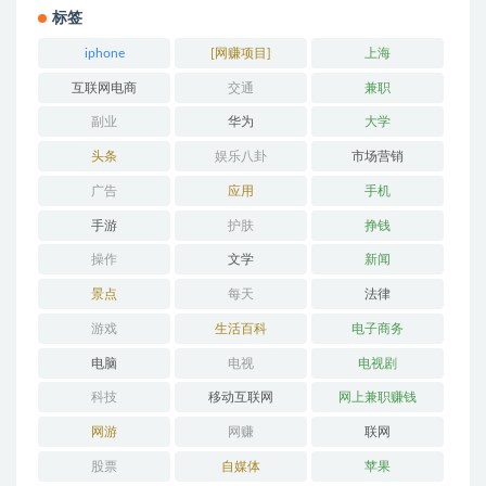
标签
iphone
[网赚项目]
上海
互联网电商
交通
兼职
副业
华为
大学
头条
娱乐八卦
市场营销
广告
应用
手机
手游
护肤
挣钱
操作
文学
新闻
景点
每天
法律
游戏
生活百科
电子商务
电脑
电视
电视剧
科技
移动互联网
网上兼职赚钱
网游
网赚
联网
股票
自媒体
苹果