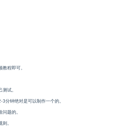
频教程即可。
。
己测试。
-3分钟绝对是可以制作一个的。
啥问题的。
规则。