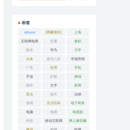
标签
iphone
[网赚项目]
上海
互联网电商
交通
兼职
副业
华为
大学
头条
娱乐八卦
市场营销
广告
应用
手机
手游
护肤
挣钱
操作
文学
新闻
景点
每天
法律
游戏
生活百科
电子商务
电脑
电视
电视剧
科技
移动互联网
网上兼职赚
钱
网游
网赚
联网