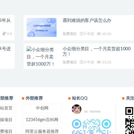
5年从
遇到难搞的客户该怎么办
9.8
免费项目
3 年前
28.1K
单号进
小众细分类目，一个月卖货超1000
万！
免费项目
3 年前
33.1K
内部推荐
外部推荐
站长QQ
关
站首页
中创网
操项目
123456gm百科网
费项目
阿里云服务器推荐