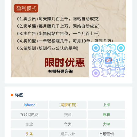
标签
iphone
[网赚项目]
上海
互联网电商
交通
兼职
副业
华为
大学
头条
娱乐八卦
市场营销