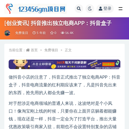
登录
全部
[创业资讯] 抖音推出独立电商APP：抖音盒子
免费项目
5 年前
0
16.4K
当前位置：
首页
免费项目
正文
做抖音小店的注意了，抖音正式推出了独立电商APP：抖音
盒子，抖音电商流量的红利期应该来了，凡是抖音先出来
的东西，抢先用的人都会先赚一波。
对于想涉足电商领域的普通人来说，这波绝对是个小风
口！像淘宝刚上线的时候，只要你在上面开店躺着都能赚
钱，现在还是一样，抖音一定会为了打造平台，推出大量
优惠政策吸引商家入驻，前期也不会设置特别复杂的店铺