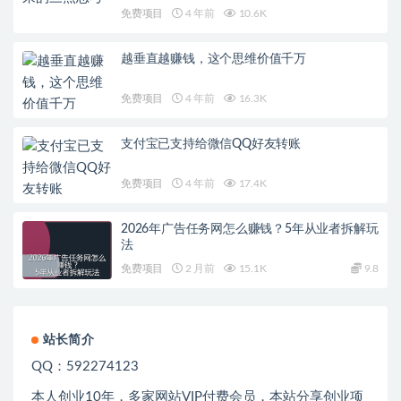
免费项目
4 年前
10.6K
越垂直越赚钱，这个思维价值千万
免费项目
4 年前
16.3K
支付宝已支持给微信QQ好友转账
免费项目
4 年前
17.4K
2026年广告任务网怎么赚钱？5年从业者拆解玩
法
免费项目
2 月前
15.1K
9.8
站长简介
QQ：592274123
本人创业
10
年，多家网站
VIP
付费会员，本站分享创业项