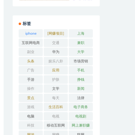
标签
iphone
[网赚项目]
上海
互联网电商
交通
兼职
副业
华为
大学
头条
娱乐八卦
市场营销
广告
应用
手机
手游
护肤
挣钱
操作
文学
新闻
景点
每天
法律
游戏
生活百科
电子商务
电脑
电视
电视剧
科技
移动互联网
网上兼职赚
钱
网游
网赚
联网