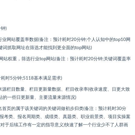
钟)
业网站覆盖率数据(备注：预计耗时20分钟;个人认知中的top10网
词抓取网址在筛选才能找到更全面的top网站)
网站权重，筛选行业top网站(备注：预计耗时20分钟;关键词覆盖率
耗时5分钟;5118基本满足需求)
来源栏目数量、栏目更新量数据、栏目收录率(收录速度、日更大致
网站的一些日更新量、主要流量来源情况)
名首页的属于该关键词的关键词做初步归类(备注：预计耗时30分
于报考类、报名周期类、成绩类、真题类、职业前景类、项目实操案
，对于后续工作有一定的指导意义)快速了解一个行业少不了人群画