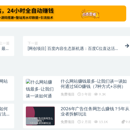
上一篇
下一篇
，最高
[网创项目] 百度内容生态新机遇：百度C位直达活
000+
动，一个视频30元，轻松日入300+
网站
什么网站赚钱最多-让我们谈一谈如
何通过SEO赚钱（7种方式+示例）
免费项目
3 年前
9.3K
如何
2026年广告任务网怎么赚钱？5年从
方法年
业者拆解玩法
免费项目
2 月前
15.1K
9.