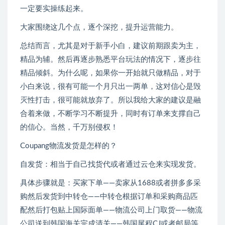
一定要实操练起来。
大家围绕这几个点，逐个深挖，提升运营能力。
总结而言，尤其是对于新手小白，建议前期跟卖为主，
精品为辅。然后再逐步熟悉平台玩法的情况下，逐步往
精品倾斜。为什么呢，如果你一开始就只做精品，对于
小白来说，很有可能一个月只出一两单，这对信心是毁
灭性打击，很可能就放弃了。所以我给大家的建议是融
合着来做，不断学习不断提升，同时有订单来支撑自己
的信心。当然，千万别侵权！
Coupang物流发货是怎样的？
自发货：相当于自己找货代或者通过云仓来实现发货。
具体步骤就是：买家下单——卖家从1688或者拼多多采
购然后发货到中转仓——中转仓根据订单和采购商品匹
配然后打包贴上国际面单——物流公司上门取货——物流
公司送到韩国海关完成清关——韩国尾程CJ或者邮局等