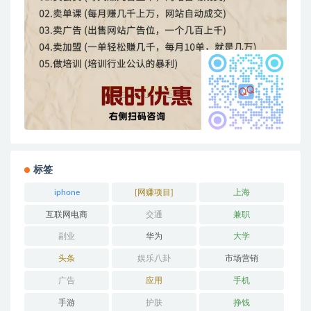
标签
iphone
[网赚项目]
上海
互联网电商
交通
兼职
副业
华为
大学
头条
娱乐八卦
市场营销
广告
应用
手机
手游
护肤
挣钱