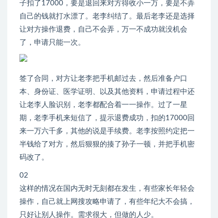
子扣了17000，要是退回来对方得收小一万，要是不弄
自己的钱就打水漂了。老李纠结了。最后老李还是选择
让对方操作退费，自己不会弄，万一不成功就没机会
了，申请只能一次。
签了合同，对方让老李把手机邮过去，然后准备户口
本、身份证、医学证明、以及其他资料，申请过程中还
让老李人脸识别，老李都配合着一一操作。过了一星
期，老李手机来短信了，提示退费成功，扣的17000回
来一万六千多，其他的说是手续费。老李按照约定把一
半钱给了对方，然后狠狠的揍了孙子一顿，并把手机密
码改了。
02
这样的情况在国内无时无刻都在发生，有些家长年轻会
操作，自己就上网搜攻略申请了，有些年纪大不会搞，
只好让别人操作。需求很大，但做的人少。