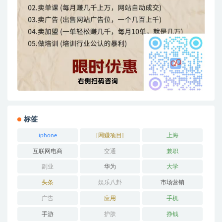
标签
iphone
[网赚项目]
上海
互联网电商
交通
兼职
副业
华为
大学
头条
娱乐八卦
市场营销
广告
应用
手机
手游
护肤
挣钱