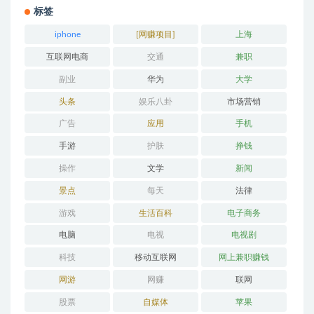
标签
iphone
[网赚项目]
上海
互联网电商
交通
兼职
副业
华为
大学
头条
娱乐八卦
市场营销
广告
应用
手机
手游
护肤
挣钱
操作
文学
新闻
景点
每天
法律
游戏
生活百科
电子商务
电脑
电视
电视剧
科技
移动互联网
网上兼职赚钱
网游
网赚
联网
股票
自媒体
苹果