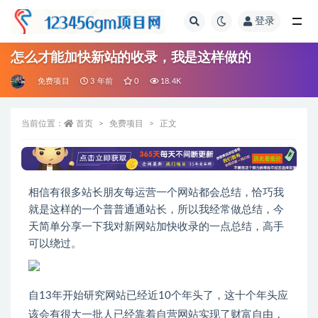
登录
全部
怎么才能加快新站的收录，我是这样做的
免费项目
3 年前
0
18.4K
当前位置：
首页
免费项目
正文
相信有很多站长朋友每运营一个网站都会总结，恰巧我
就是这样的一个普普通通站长，所以我经常做总结，今
天简单分享一下我对新网站加快收录的一点总结，高手
可以绕过。
自13年开始研究网站已经近10个年头了，这十个年头应
该会有很大一批人已经靠着自营网站实现了财富自由，