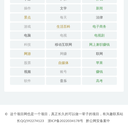
操作
文学
新闻
景点
每天
法律
游戏
生活百科
电子商务
电脑
电视
电视剧
科技
移动互联网
网上兼职赚钱
网游
网赚
联网
股票
自媒体
苹果
视频
账号
赚钱
软件
音乐
高考
©
这个项目网也是一个项目，真正长久的可以做一辈子的项目，有兴趣联系站
长QQ592274123
浙ICP备2022034178号
黔公网安备案中