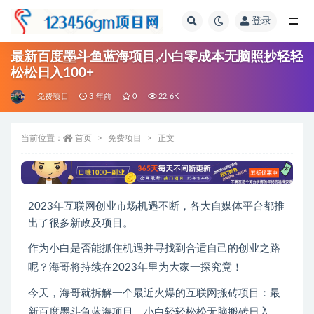
登录
全部
最新百度墨斗鱼蓝海项目,小白零成本无脑照抄轻轻
松松日入100+
免费项目
3 年前
0
22.6K
当前位置：
首页
免费项目
正文
2023年互联网创业市场机遇不断，各大自媒体平台都推
出了很多新政及项目。
作为小白是否能抓住机遇并寻找到合适自己的创业之路
呢？海哥将持续在2023年里为大家一探究竟！
今天，海哥就拆解一个最近火爆的互联网搬砖项目：最
新百度墨斗鱼蓝海项目，小白轻轻松松无脑搬砖日入