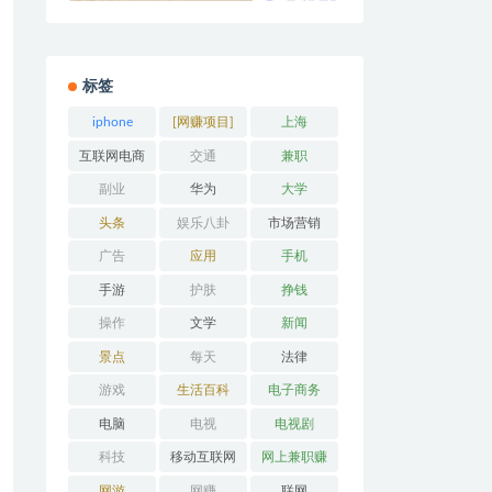
标签
iphone
[网赚项目]
上海
互联网电商
交通
兼职
副业
华为
大学
头条
娱乐八卦
市场营销
广告
应用
手机
手游
护肤
挣钱
操作
文学
新闻
景点
每天
法律
游戏
生活百科
电子商务
电脑
电视
电视剧
科技
移动互联网
网上兼职赚
钱
网游
网赚
联网