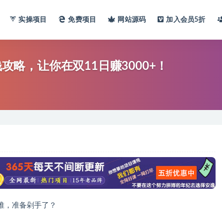
实操项目
免费项目
网站
源码
加入会员
5折
钱攻略，让你在双11日赚3000+！
堆，准备剁手了？