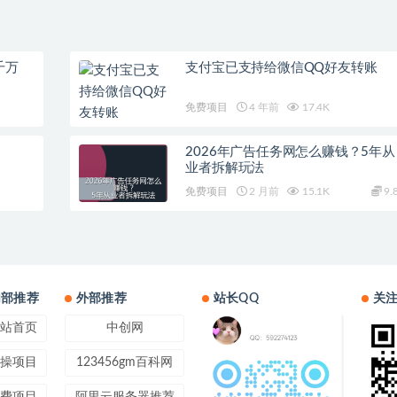
千万
支付宝已支持给微信QQ好友转账
免费项目
4 年前
17.4K
2026年广告任务网怎么赚钱？5年从
业者拆解玩法
免费项目
2 月前
15.1K
9.
内部推荐
外部推荐
站长QQ
关
站首页
中创网
操项目
123456gm百科网