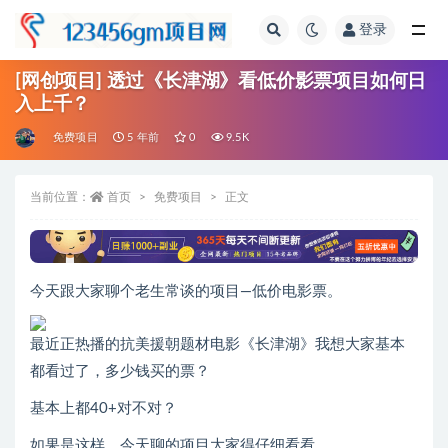
登录
全部
[网创项目] 透过《长津湖》看低价影票项目如何日
入上千？
免费项目
5 年前
0
9.5K
当前位置：
首页
免费项目
正文
今天跟大家聊个老生常谈的项目—低价电影票。
最近正热播的抗美援朝题材电影《长津湖》我想大家基本
都看过了，多少钱买的票？
基本上都40+对不对？
如果是这样，今天聊的项目大家得仔细看看。