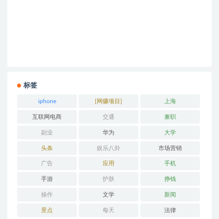
标签
iphone
[网赚项目]
上海
互联网电商
交通
兼职
副业
华为
大学
头条
娱乐八卦
市场营销
广告
应用
手机
手游
护肤
挣钱
操作
文学
新闻
景点
每天
法律