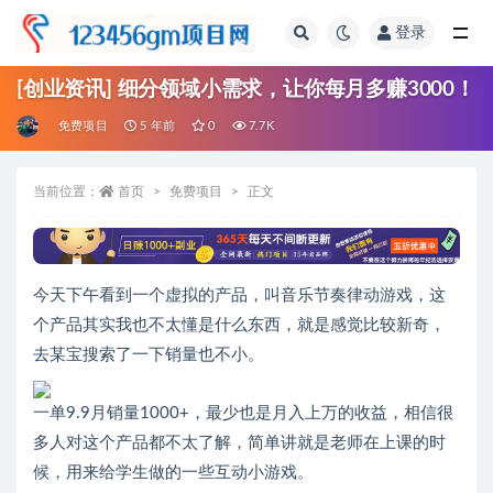
登录
全部
[创业资讯] 细分领域小需求，让你每月多赚3000！
免费项目
5 年前
0
7.7K
当前位置：
首页
免费项目
正文
今天下午看到一个虚拟的产品，叫音乐节奏律动游戏，这
个产品其实我也不太懂是什么东西，就是感觉比较新奇，
去某宝搜索了一下销量也不小。
一单9.9月销量1000+，最少也是月入上万的收益，相信很
多人对这个产品都不太了解，简单讲就是老师在上课的时
候，用来给学生做的一些互动小游戏。