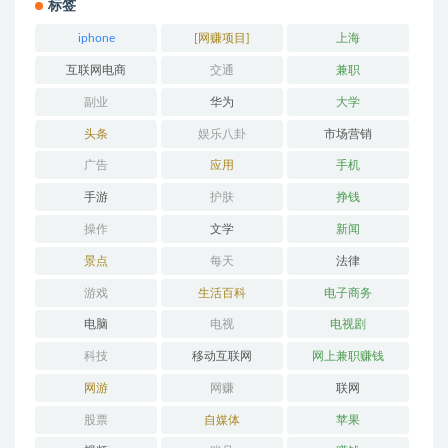
标签
iphone
[网赚项目]
上海
互联网电商
交通
兼职
副业
华为
大学
头条
娱乐八卦
市场营销
广告
应用
手机
手游
护肤
挣钱
操作
文学
新闻
景点
每天
法律
游戏
生活百科
电子商务
电脑
电视
电视剧
科技
移动互联网
网上兼职赚钱
网游
网赚
联网
股票
自媒体
苹果