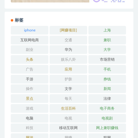
标签
iphone
[网赚项目]
上海
互联网电商
交通
兼职
副业
华为
大学
头条
娱乐八卦
市场营销
广告
应用
手机
手游
护肤
挣钱
操作
文学
新闻
景点
每天
法律
游戏
生活百科
电子商务
电脑
电视
电视剧
科技
移动互联网
网上兼职赚钱
网游
网赚
联网