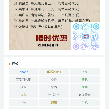
标签
iphone
[网赚项目]
上海
互联网电商
交通
兼职
副业
华为
大学
头条
娱乐八卦
市场营销
广告
应用
手机