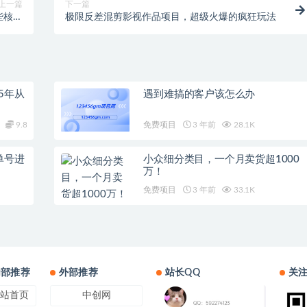
上一篇
下一篇
些核心
极限反差混剪影视作品项目，超级火爆的疯狂玩法
技能
5年从
遇到难搞的客户该怎么办
9.8
免费项目
3 年前
28.1K
单号进
小众细分类目，一个月卖货超1000
万！
免费项目
3 年前
33.1K
内部推荐
外部推荐
站长QQ
关
站首页
中创网