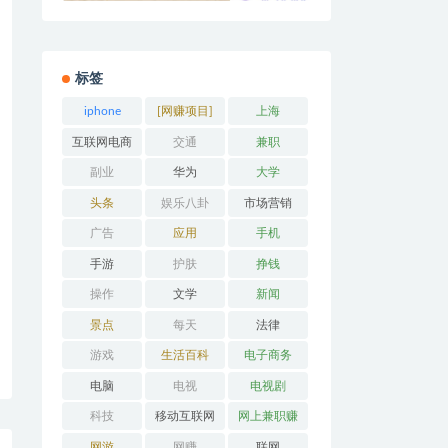
标签
iphone
[网赚项目]
上海
互联网电商
交通
兼职
副业
华为
大学
头条
娱乐八卦
市场营销
广告
应用
手机
手游
护肤
挣钱
操作
文学
新闻
景点
每天
法律
游戏
生活百科
电子商务
电脑
电视
电视剧
科技
移动互联网
网上兼职赚
钱
网游
网赚
联网