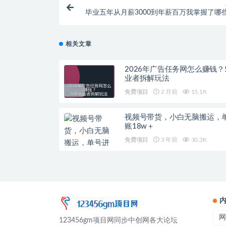
毕业五年从月薪3000到年薪百万我掌握了哪
相关文章
2026年广告任务网怎么赚钱？
业者拆解玩法
免费项目
2 月前
15.1K
视频号带货，小白无脑搬运，
账18w＋
免费项目
3 年前
30.3K
网
123456gm项目网同步中创网各大论坛