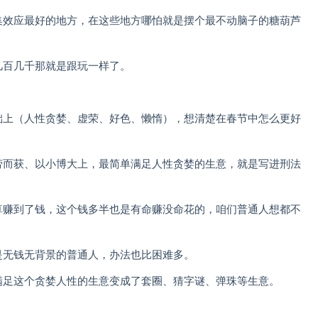
集效应最好的地方，在这些地方哪怕就是摆个最不动脑子的糖葫芦
几百几千那就是跟玩一样了。
础上（人性贪婪、虚荣、好色、懒惰），想清楚在春节中怎么更好
劳而获、以小博大上，最简单满足人性贪婪的生意，就是写进刑法
算赚到了钱，这个钱多半也是有命赚没命花的，咱们普通人想都不
是无钱无背景的普通人，办法也比困难多。
满足这个贪婪人性的生意变成了套圈、猜字谜、弹珠等生意。