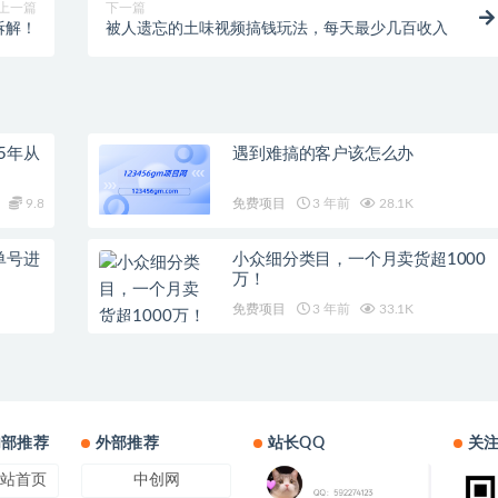
上一篇
下一篇
拆解！
被人遗忘的土味视频搞钱玩法，每天最少几百收入
5年从
遇到难搞的客户该怎么办
9.8
免费项目
3 年前
28.1K
单号进
小众细分类目，一个月卖货超1000
万！
免费项目
3 年前
33.1K
内部推荐
外部推荐
站长QQ
关
站首页
中创网