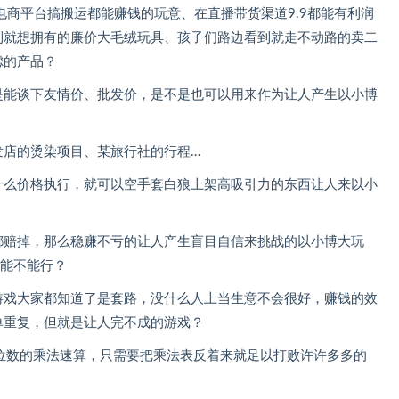
电商平台搞搬运都能赚钱的玩意、在直播带货渠道9.9都能有利润
到就想拥有的廉价大毛绒玩具、孩子们路边看到就走不动路的卖二
虑的产品？
是能谈下友情价、批发价，是不是也可以用来作为让人产生以小博
发店的烫染项目、某旅行社的行程…
什么价格执行，就可以空手套白狼上架高吸引力的东西让人来以小
都赔掉，那么稳赚不亏的让人产生盲目自信来挑战的以小博大玩
法能不能行？
游戏大家都知道了是套路，没什么人上当生意不会很好，赚钱的效
单重复，但就是让人完不成的游戏？
位数的乘法速算，只需要把乘法表反着来就足以打败许许多多的