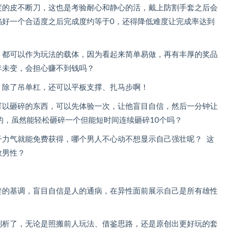
度的皮不断刀，这也是考验耐心和静心的活，戴上防割手套之后会
掐好一个合适度之后完成度约等于0，还得降低难度让完成率达到
，都可以作为玩法的载体，因为看起来简单易做，再有丰厚的奖品
年未变，会担心赚不到钱吗？
，除了吊单杠，还可以平板支撑、扎马步啊！
可以砸碎的东西，可以先体验一次，让他盲目自信，然后一分钟让
的，虽然能轻松砸碎一个但能短时间连续砸碎10个吗？
子力气就能免费获得，哪个男人不心动不想显示自己强壮呢？ 这
数男性？
婪的基调，盲目自信是人的通病，在异性面前展示自己是所有雄性
剖析了，无论是照搬前人玩法、借鉴思路，还是原创出更好玩的套