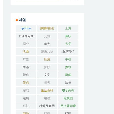
标签
iphone
[网赚项目]
上海
互联网电商
交通
兼职
副业
华为
大学
头条
娱乐八卦
市场营销
广告
应用
手机
手游
护肤
挣钱
操作
文学
新闻
景点
每天
法律
游戏
生活百科
电子商务
电脑
电视
电视剧
科技
移动互联网
网上兼职赚
钱
网游
网赚
联网