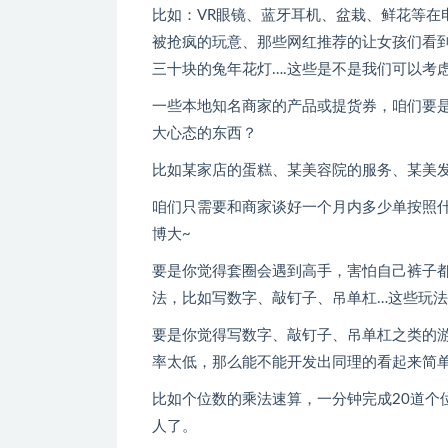
比如：VR眼镜、蓝牙耳机、盆栽、鲜花等在
被抢疯的玩意、那些网红推荐的让女孩们看
三十块的兔年花灯….这些是不是我们可以考
一些本地知名商家的产品或提货券，咱们要
大心态的东西？
比如某家店的蛋糕、某美容院的服务、某美
咱们只需要和商家谈好一个月内多少单按照
博大~
要是你觉得套圈会遇到高手，害怕自己裤子
法，比如写数字、敲钉子、吊单杠…这些玩
要是你觉得写数字、敲钉子、吊单杠之类的
率太低，那么能不能开发出同理的看起来简
比如个位数的乘法速算，一分钟完成20道个
人了。