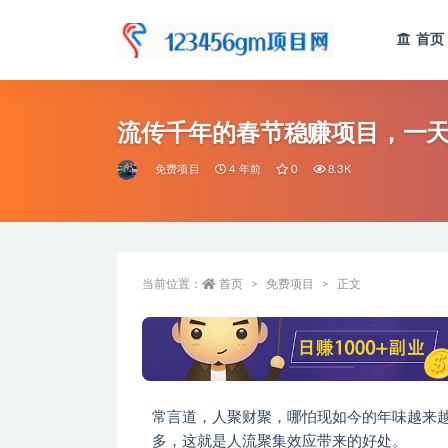
首页
全部
流传千年的春节稳赚项目，一
免费项目
4 年前
0
8.3K
当前位置：
首页
免费项目
正文
常言道，人聚财聚，哪怕现如今的年味越来
多，这就是人流聚集效应带来的好处。