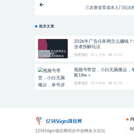
三农赛道零成本入门玩法
相关文章
2026年广告任务网怎么赚钱？
业者拆解玩法
免费项目
2 月前
15.1K
视频号带货，小白无脑搬运，
账18w＋
免费项目
3 年前
30.3K
网
123456gm项目网同步中创网各大论坛