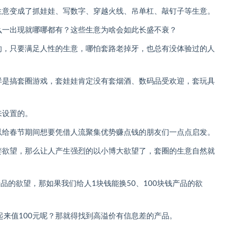
生意变成了抓娃娃、写数字、穿越火线、吊单杠、敲钉子等生意。
么一出现就哪哪都有？这些生意为啥会如此长盛不衰？
的，只要满足人性的生意，哪怕套路老掉牙，也总有没体验过的人
样是搞套圈游戏，套娃娃肯定没有套烟酒、数码品受欢迎，套玩具
来设置的。
以给春节期间想要凭借人流聚集优势赚点钱的朋友们一点点启发。
婪欲望，那么让人产生强烈的以小博大欲望了，套圈的生意自然就
品的欲望，那如果我们给人1块钱能换50、100块钱产品的欲
起来值100元呢？那就得找到高溢价有信息差的产品。