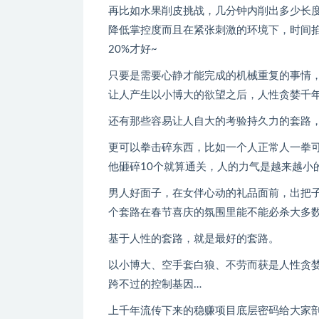
再比如水果削皮挑战，几分钟内削出多少长
降低掌控度而且在紧张刺激的环境下，时间
20%才好~
只要是需要心静才能完成的机械重复的事情
让人产生以小博大的欲望之后，人性贪婪千
还有那些容易让人自大的考验持久力的套路
更可以拳击碎东西，比如一个人正常人一拳
他砸碎10个就算通关，人的力气是越来越小
男人好面子，在女伴心动的礼品面前，出把
个套路在春节喜庆的氛围里能不能必杀大多
基于人性的套路，就是最好的套路。
以小博大、空手套白狼、不劳而获是人性贪
跨不过的控制基因…
上千年流传下来的稳赚项目底层密码给大家