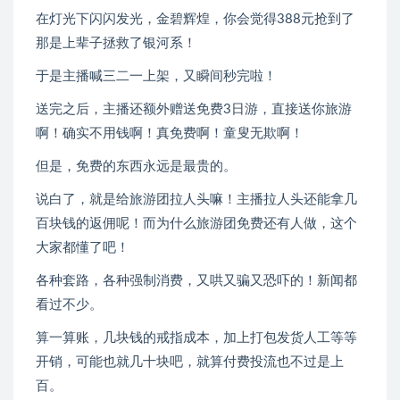
在灯光下闪闪发光，金碧辉煌，你会觉得388元抢到了
那是上辈子拯救了银河系！
于是主播喊三二一上架，又瞬间秒完啦！
送完之后，主播还额外赠送免费3日游，直接送你旅游
啊！确实不用钱啊！真免费啊！童叟无欺啊！
但是，免费的东西永远是最贵的。
说白了，就是给旅游团拉人头嘛！主播拉人头还能拿几
百块钱的返佣呢！而为什么旅游团免费还有人做，这个
大家都懂了吧！
各种套路，各种强制消费，又哄又骗又恐吓的！新闻都
看过不少。
算一算账，几块钱的戒指成本，加上打包发货人工等等
开销，可能也就几十块吧，就算付费投流也不过是上
百。