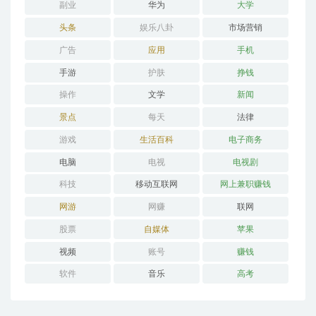
副业
华为
大学
头条
娱乐八卦
市场营销
广告
应用
手机
手游
护肤
挣钱
操作
文学
新闻
景点
每天
法律
游戏
生活百科
电子商务
电脑
电视
电视剧
科技
移动互联网
网上兼职赚钱
网游
网赚
联网
股票
自媒体
苹果
视频
账号
赚钱
软件
音乐
高考