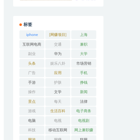
标签
iphone
[网赚项目]
上海
互联网电商
交通
兼职
副业
华为
大学
头条
娱乐八卦
市场营销
广告
应用
手机
手游
护肤
挣钱
操作
文学
新闻
景点
每天
法律
游戏
生活百科
电子商务
电脑
电视
电视剧
科技
移动互联网
网上兼职赚
钱
网游
网赚
联网