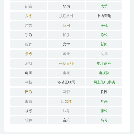
副业
华为
大学
头条
娱乐八卦
市场营销
广告
应用
手机
手游
护肤
挣钱
操作
文学
新闻
景点
每天
法律
游戏
生活百科
电子商务
电脑
电视
电视剧
科技
移动互联网
网上兼职赚钱
网游
网赚
联网
股票
自媒体
苹果
视频
账号
赚钱
软件
音乐
高考