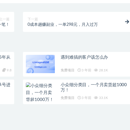
上一篇
下一篇
一笔！
0成本趟赚副业，一单298元，月入过万
5年从
遇到难搞的客户该怎么办
9.8
免费项目
3 年前
28.1K
单号进
小众细分类目，一个月卖货超1000
万！
免费项目
3 年前
33.1K