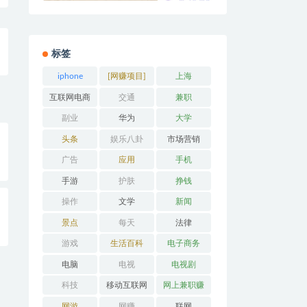
标签
iphone
[网赚项目]
上海
互联网电商
交通
兼职
副业
华为
大学
头条
娱乐八卦
市场营销
广告
应用
手机
手游
护肤
挣钱
操作
文学
新闻
景点
每天
法律
游戏
生活百科
电子商务
电脑
电视
电视剧
科技
移动互联网
网上兼职赚
钱
网游
网赚
联网