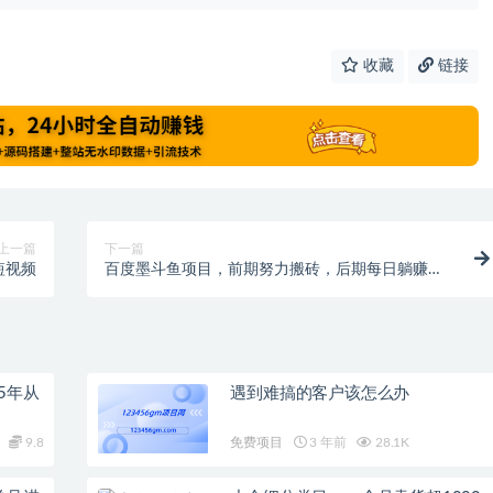
收藏
链接
上一篇
下一篇
短视频
百度墨斗鱼项目，前期努力搬砖，后期每日躺赚
100+，长久项目
5年从
遇到难搞的客户该怎么办
9.8
免费项目
3 年前
28.1K