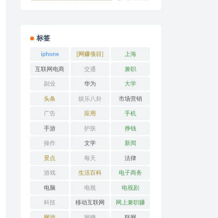
标签
iphone
[网赚项目]
上海
互联网电商
交通
兼职
副业
华为
大学
头条
娱乐八卦
市场营销
广告
应用
手机
手游
护肤
挣钱
操作
文学
新闻
景点
每天
法律
游戏
生活百科
电子商务
电脑
电视
电视剧
科技
移动互联网
网上兼职赚
钱
网游
网赚
联网