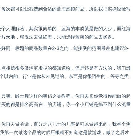
，每次都可以让我选到合适的蓝海虚拟商品，所以我把实操经验写
我个人理解哈，其实很简单的，蓝海的本质就是做的人少，而红海
一片天地，就没法去做红海，只能选择蓝海的商品去操盘。
好同一标题的商品数量在2-3之内，能接受的范围最差也建议3-
这点相信很多做淘宝虚拟的都知道哈，但是还是有方法的，我们最
5个以内的、行业是你从未见过的、东西是你很陌生的，等等之类
古典舞、爵士舞这样的舞蹈之类教程，你再去卖你觉得你能做的起
家买的都是排名高高在上的店铺，你一个小店铺是搞不到什么流量
，你再去做的话，百分之八九十的几率是可以做起来的，我举个例
？我第一次做这个品的时候压根就不知道这是款游戏，做了之后才